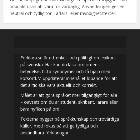
tidpunkt utan att vara för vardaglig. Användningen ger en
neutral och tydlig ton i affärs- eller myndighetstexter.
Forklara.se är ett enkelt och pålitligt ordlexikon
på svenska. Här kan du läsa om ordens
betydelse, hitta synonymer och få hjälp med
korsord. Vi uppdaterar innehållet löpande för att
det alltid ska vara aktuellt och korrekt.
Målet är att göra språket mer tillgängligt för alla
– oavsett om du är student, skribent, lärare eller
bara nyfiken på ord.
Texterna bygger på språkkunskap och trovärdiga
källor, med fokus på att ge tydliga och
användbara förklaringar.