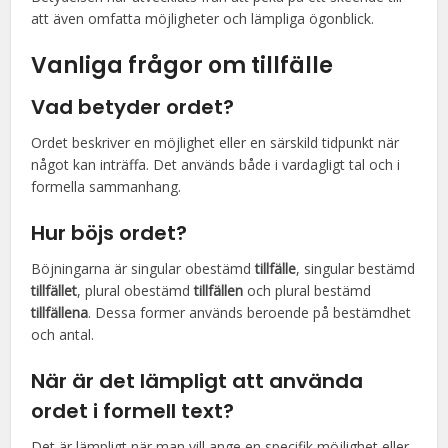
att även omfatta möjligheter och lämpliga ögonblick.
Vanliga frågor om tillfälle
Vad betyder ordet?
Ordet beskriver en möjlighet eller en särskild tidpunkt när
något kan inträffa. Det används både i vardagligt tal och i
formella sammanhang.
Hur böjs ordet?
Böjningarna är singular obestämd
tillfälle
, singular bestämd
tillfället
, plural obestämd
tillfällen
och plural bestämd
tillfällena
. Dessa former används beroende på bestämdhet
och antal.
När är det lämpligt att använda
ordet i formell text?
Det är lämpligt när man vill ange en specifik möjlighet eller