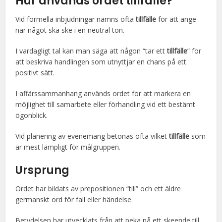
Hur används ordet tillfälle?
Vid formella inbjudningar nämns ofta
tillfälle
för att ange
när något ska ske i en neutral ton.
I vardagligt tal kan man säga att någon “tar ett
tillfälle
” för
att beskriva handlingen som utnyttjar en chans på ett
positivt sätt.
I affärssammanhang används ordet för att markera en
möjlighet till samarbete eller förhandling vid ett bestämt
ögonblick.
Vid planering av evenemang betonas ofta vilket
tillfälle
som
är mest lämpligt för målgruppen.
Ursprung
Ordet har bildats av prepositionen “till” och ett äldre
germanskt ord för fall eller händelse.
Betydelsen har utvecklats från att peka på ett skeende till