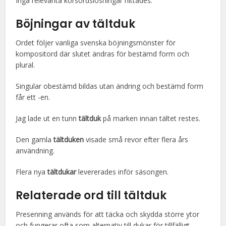
Inga relevanta korsordslösningar hittades.
Böjningar av
tältduk
Ordet följer vanliga svenska böjningsmönster för
kompositord där slutet ändras för bestämd form och
plural.
Singular obestämd bildas utan ändring och bestämd form
får ett -en.
Jag lade ut en tunn
tältduk
på marken innan tältet restes.
Den gamla
tältduken
visade små revor efter flera års
användning.
Flera nya
tältdukar
levererades inför säsongen.
Relaterade ord till
tältduk
Presenning används för att täcka och skydda större ytor
och fungerar ofta som alternativ till dukar för tillfälligt