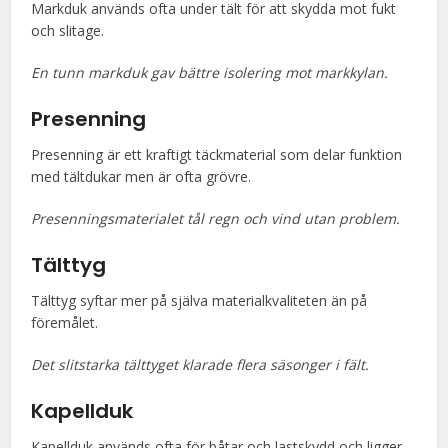
Markduk används ofta under tält för att skydda mot fukt
och slitage.
En tunn markduk gav bättre isolering mot markkylan.
Presenning
Presenning är ett kraftigt täckmaterial som delar funktion
med tältdukar men är ofta grövre.
Presenningsmaterialet tål regn och vind utan problem.
Tälttyg
Tälttyg syftar mer på själva materialkvaliteten än på
föremålet.
Det slitstarka tälttyget klarade flera säsonger i fält.
Kapellduk
Kapellduk används ofta för båtar och lastskydd och ligger