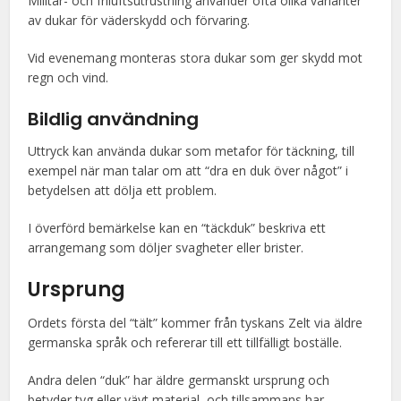
Militär- och friluftsutrustning använder ofta olika varianter
av dukar för väderskydd och förvaring.
Vid evenemang monteras stora dukar som ger skydd mot
regn och vind.
Bildlig användning
Uttryck kan använda dukar som metafor för täckning, till
exempel när man talar om att “dra en duk över något” i
betydelsen att dölja ett problem.
I överförd bemärkelse kan en “täckduk” beskriva ett
arrangemang som döljer svagheter eller brister.
Ursprung
Ordets första del “tält” kommer från tyskans Zelt via äldre
germanska språk och refererar till ett tillfälligt boställe.
Andra delen “duk” har äldre germanskt ursprung och
betyder tyg eller vävt material, och tillsammans har