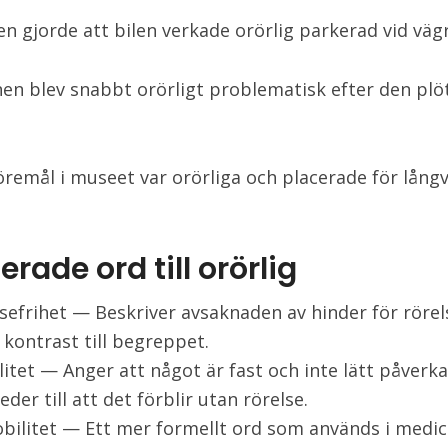
en gjorde att bilen verkade orörlig parkerad vid väg
nen blev snabbt orörligt problematisk efter den plö
.
remål i museet var orörliga och placerade för långv
erade ord till orörlig
sefrihet — Beskriver avsaknaden av hinder för rörel
i kontrast till begreppet.
litet — Anger att något är fast och inte lätt påverkas
leder till att det förblir utan rörelse.
ilitet — Ett mer formellt ord som används i medic