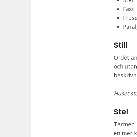
Stel
Fast
Frus
Paral
Still
Ordet anv
och utan
beskrivn
Huset sto
Stel
Termen b
en mer k