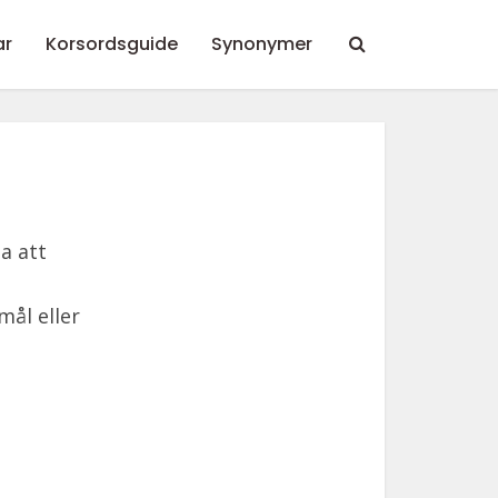
ar
Korsordsguide
Synonymer
a att
mål eller