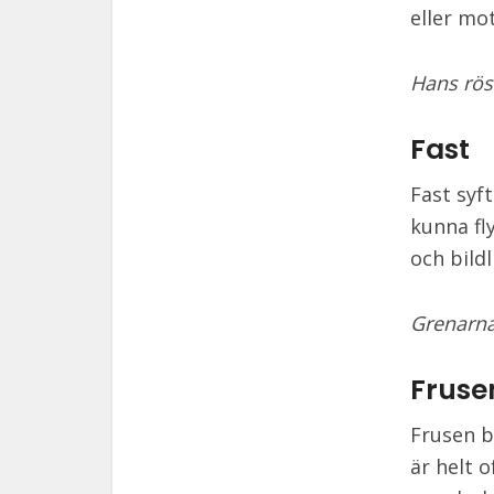
eller mot
Hans röst
Fast
Fast syft
kunna fl
och bildl
Grenarna 
Fruse
Frusen b
är helt 