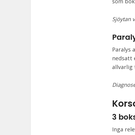
som boks
Sjöytan 
Paral
Paralys 
nedsatt 
allvarli
Diagnose
Korso
3 bok
Inga rel