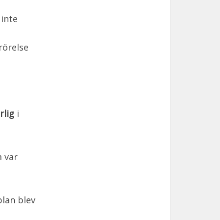
 inte
rörelse
rlig
i
m var
plan blev