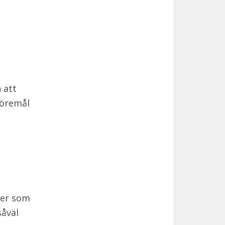
 att
föremål
ler som
såväl