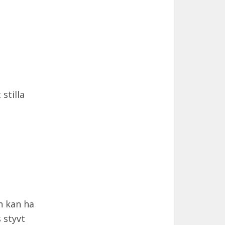
stilla
h kan ha
 styvt