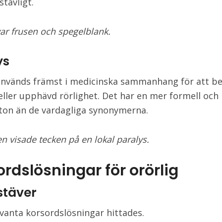
tavligt.
var frusen och spegelblank.
ys
används främst i medicinska sammanhang för att be
eller upphävd rörlighet. Det har en mer formell och 
g ton än de vardagliga synonymerna.
n visade tecken på en lokal paralys.
rdslösningar för orörlig
stäver
evanta korsordslösningar hittades.