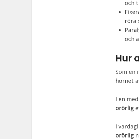
och t
Fixer
röra 
Paral
och ä
Hur 
Som en n
hörnet a
I en med
orörlig
e
I vardagl
orörlig
n