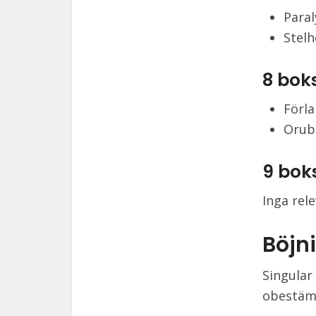
Paral
Stelh
8 bok
Förla
Orubb
9 bok
Inga rel
Böjni
Singular
obestämd