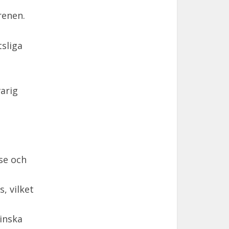
renen.
tsliga
arig
se och
, vilket
inska