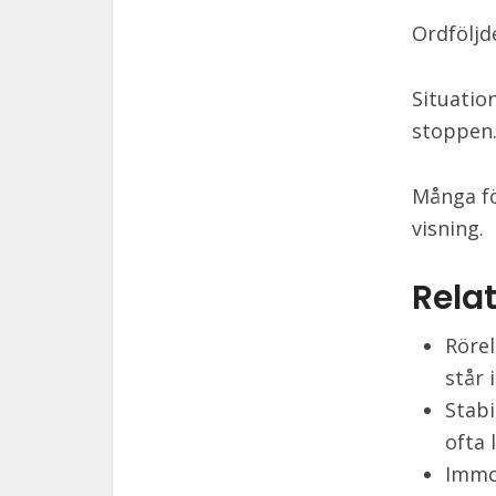
Ordföljd
Situatio
stoppen
Många fö
visning.
Relat
Rörel
står 
Stabi
ofta 
Immob