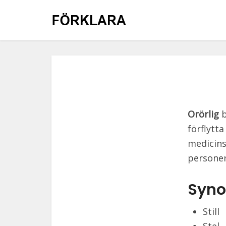
Orörlig
b
förflytta
medicins
personer
Synon
Still