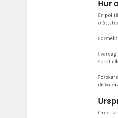
Hur 
En polit
måttstoc
Formellt
I vardagl
sport ell
Forskare
diskuter
Ursp
Ordet är