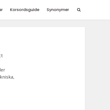
ar
Korsordsguide
Synonymer
tt
ler
kniska,