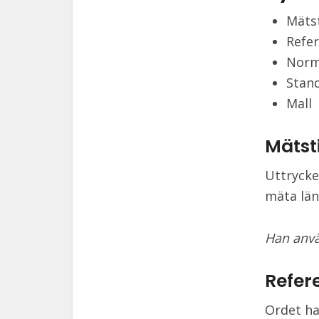
Mäts
Refe
Nor
Stan
Mall
Mätst
Uttrycke
mäta län
Han anvä
Refer
Ordet ha