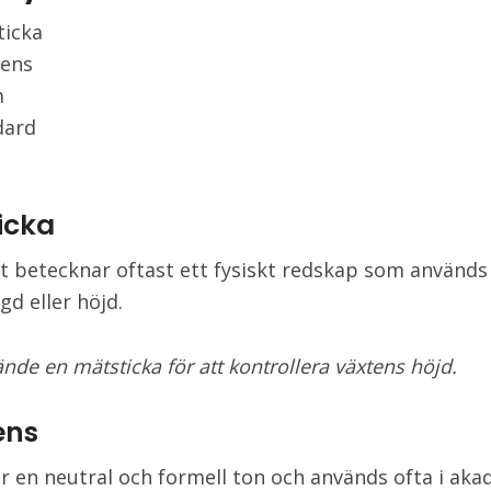
ticka
rens
m
dard
icka
t betecknar oftast ett fysiskt redskap som används 
gd eller höjd.
nde en mätsticka för att kontrollera växtens höjd.
ens
r en neutral och formell ton och används ofta i ak