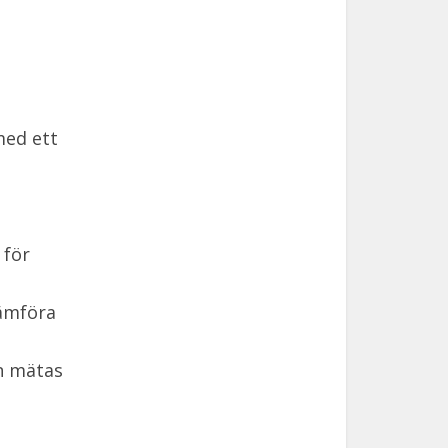
med ett
 för
jämföra
an mätas