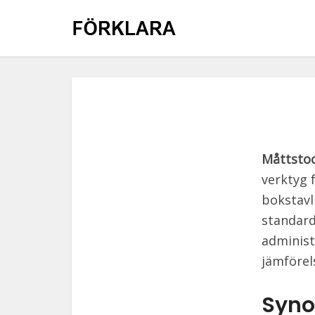
Måttsto
verktyg 
bokstavl
standard
administ
jämförel
Syno