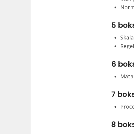
Norm
5 bok
Skala
Regel
6 bok
Mätar
7 bok
Proce
8 bok