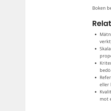
Boken be
Relat
Mätni
verkt
Skala
propo
Krite
bedö
Refe
eller
Kvali
mot 