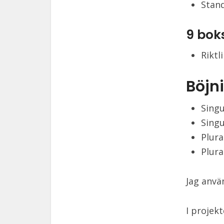
Stand
9 bok
Riktl
Böjn
Sing
Sing
Plur
Plur
Jag anv
I projek