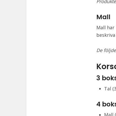
Produkte
Mall
Mall har
beskriva 
De följde
Kors
3 bok
Tal (
4 bok
Mall 