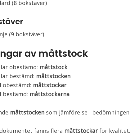
ard (8 bokstäver)
stäver
inje (9 bokstäver)
ingar av måttstock
ular obestämd:
måttstock
ular bestämd:
måttstocken
al obestämd:
måttstockar
al bestämd:
måttstockarna
ände
måttstocken
som jämförelse i bedömningen.
tdokumentet fanns flera
måttstockar
för kvalitet.