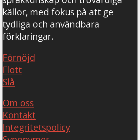
källor, med fokus på att ge
tydliga och användbara
förklaringar.
Förnöjd
Flott
Slå
Om oss
Kontakt
Integritetspolicy
Synonymer