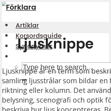
Artiklar
Korsordsguide
Ljusknippe
Synonymer
Ljusknippe är en term som beskr
samling ljusstrålar som bildar en 
riktning eller kolumn. Det använ
belysning, scenografi och optik fö
beskriva hur ljus koncentreras. 