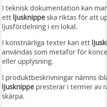
I teknisk dokumentation kan ma
ett
ljusknippe
ska riktas för att 
ljusfördelning i en lokal.
I konstnärliga texter kan ett
ljus
användas som metafor för konce
eller upplysning.
I produktbeskrivningar nämns ibl
ljusknippe
presterar i termer av 
skärpa.