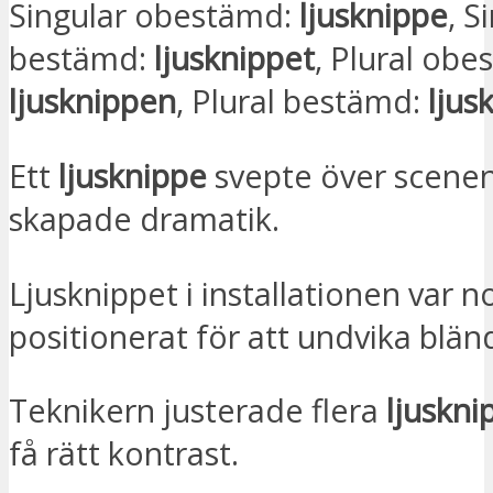
Singular obestämd:
ljusknippe
, S
bestämd:
ljusknippet
, Plural obe
ljusknippen
, Plural bestämd:
ljus
Ett
ljusknippe
svepte över scene
skapade dramatik.
Ljusknippet i installationen var 
positionerat för att undvika blän
Teknikern justerade flera
ljuskni
få rätt kontrast.