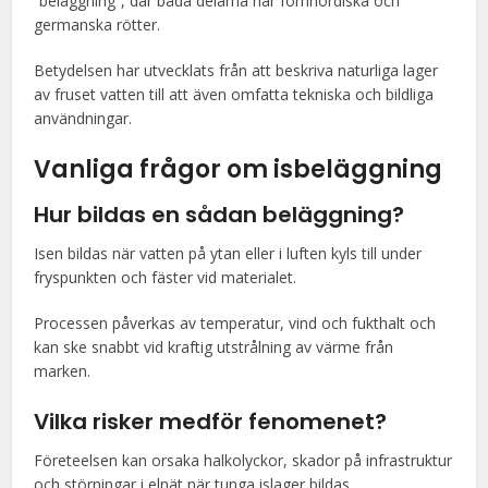
“beläggning”, där båda delarna har fornnordiska och
germanska rötter.
Betydelsen har utvecklats från att beskriva naturliga lager
av fruset vatten till att även omfatta tekniska och bildliga
användningar.
Vanliga frågor om isbeläggning
Hur bildas en sådan beläggning?
Isen bildas när vatten på ytan eller i luften kyls till under
fryspunkten och fäster vid materialet.
Processen påverkas av temperatur, vind och fukthalt och
kan ske snabbt vid kraftig utstrålning av värme från
marken.
Vilka risker medför fenomenet?
Företeelsen kan orsaka halkolyckor, skador på infrastruktur
och störningar i elnät när tunga islager bildas.