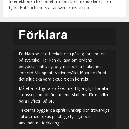
Interjektionen halt! är ett militärt kommando lånat från
tyska Halt! och motsvarar svenskans stopp.
Forklara.se är ett enkelt och pålitligt ordlexikon
på svenska. Här kan du läsa om ordens
betydelse, hitta synonymer och få hjälp med
korsord. Vi uppdaterar innehållet löpande för att
det alltid ska vara aktuellt och korrekt.
Målet är att göra språket mer tillgängligt för alla
– oavsett om du är student, skribent, lärare eller
bara nyfiken på ord.
Texterna bygger på språkkunskap och trovärdiga
källor, med fokus på att ge tydliga och
användbara förklaringar.