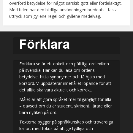
överförd betydelse för något särskilt gott eller fördelaktigt.
Med tiden har den bildliga användningen breddats i fasta
uttryck som gyllene regel och gyllene medelväg.
Forklara.se är ett enkelt och pålitligt ordlexikon
på svenska. Här kan du läsa om ordens
betydelse, hitta synonymer och få hjälp med
korsord. Vi uppdaterar innehållet löpande för att
det alltid ska vara aktuellt och korrekt.
Målet är att göra språket mer tillgängligt för alla
– oavsett om du är student, skribent, lärare eller
bara nyfiken på ord.
Texterna bygger på språkkunskap och trovärdiga
källor, med fokus på att ge tydliga och