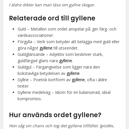
I äldre dikter kan man läsa om gyllne skogar.
Relaterade ord till gyllene
Guld – Metallen som ordet anspelar på; ger färg- och
värdeassociationer.
Förgylla – Verb som betyder att belägga med guld eller
göra något
gyllene
till utseendet.
Guldglänsande – Adjektiv som beskriver stark,
guldfärgad glans nära
gyllene
.
Guldgul – Färgangivelse som ligger nära den
bokstavliga betydelsen av
gyllene
.
Gyllne – Poetisk kortform av
gyllene
, ofta i äldre
texter.
Gyllene medelväg – Idiom för en balanserad, ideal
kompromiss.
Hur används ordet gyllene?
Hon såg sin chans och tog det gyllene tillfället.
(positiv,