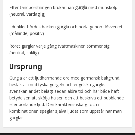
Efter tandborstningen brukar han
gurgla
med munskölj.
(neutral, vardaglig)
I dunklet hördes bäcken
gurgla
och porla genom lövverket.
(målande, positiv)
Röret
gurglar
varje gång tvättmaskinen tömmer sig.
(neutral, saklig)
Ursprung
Gurgla är ett ljudhärmande ord med germansk bakgrund,
besläktat med tyska gurgeln och engelska gargle. I
svenskan är det belagt sedan äldre tid och har både haft
betydelsen att skölja halsen och att beskriva ett bubblande
eller porlande ljud. Den karakteristiska g- och r-
kombinationen speglar själva ljudet som uppstår när man
gurglar.