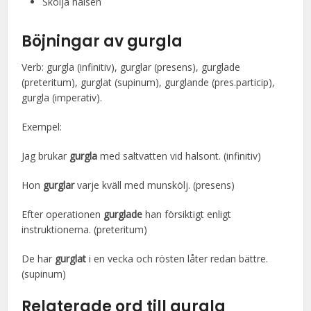
Skölja halsen
Böjningar av gurgla
Verb: gurgla (infinitiv), gurglar (presens), gurglade
(preteritum), gurglat (supinum), gurglande (pres.particip),
gurgla (imperativ).
Exempel:
Jag brukar
gurgla
med saltvatten vid halsont. (infinitiv)
Hon
gurglar
varje kväll med munskölj. (presens)
Efter operationen
gurglade
han försiktigt enligt
instruktionerna. (preteritum)
De har
gurglat
i en vecka och rösten låter redan bättre.
(supinum)
Relaterade ord till gurgla