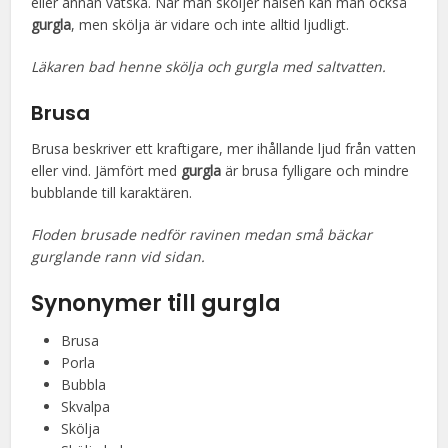
eller annan vätska. När man sköljer halsen kan man också
gurgla
, men skölja är vidare och inte alltid ljudligt.
Läkaren bad henne skölja och gurgla med saltvatten.
Brusa
Brusa beskriver ett kraftigare, mer ihållande ljud från vatten
eller vind. Jämfört med
gurgla
är brusa fylligare och mindre
bubblande till karaktären.
Floden brusade nedför ravinen medan små bäckar
gurglande rann vid sidan.
Synonymer till gurgla
Brusa
Porla
Bubbla
Skvalpa
Skölja