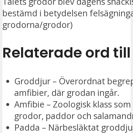
Talets grodor blev dagens snackis.
bestämd i betydelsen felsägninga
grodorna/grodor)
Relaterade ord til
Groddjur – Överordnat begre
amfibier, där grodan ingår.
Amfibie – Zoologisk klass som
grodor, paddor och salamandr
Padda – Närbesläktat groddjur