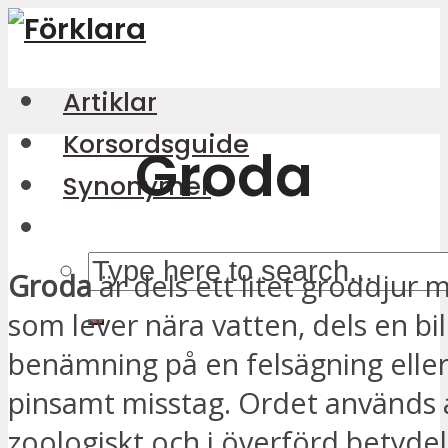
Artiklar
Korsordsguide
Groda
Synonymer
Groda
är dels ett litet groddjur 
som lever nära vatten, dels en bil
benämning på en felsägning eller
pinsamt misstag. Ordet används 
zoologiskt och i överförd betydelse