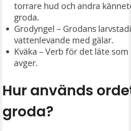
torrare hud och andra känne
groda.
Grodyngel – Grodans larvstad
vattenlevande med gälar.
Kväka – Verb för det läte som
avger.
Hur används orde
groda?