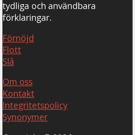
tydliga och användbara
förklaringar.
Förnöjd
Flott
Slå
Om oss
Kontakt
Integritetspolicy
Synonymer