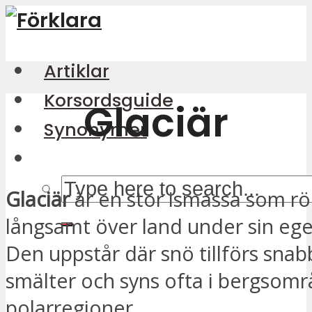
Artiklar
Korsordsguide
Glaciär
Synonymer
Glaciär
är en stor ismassa som rör
långsamt över land under sin ege
Den uppstår där snö tillförs sna
smälter och syns ofta i bergsom
polarregioner.