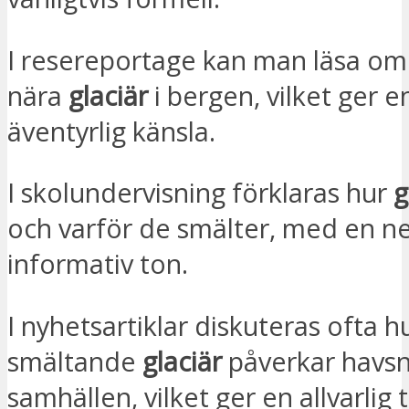
I resereportage kan man läsa om
nära
glaciär
i bergen, vilket ger e
äventyrlig känsla.
I skolundervisning förklaras hur
g
och varför de smälter, med en ne
informativ ton.
I nyhetsartiklar diskuteras ofta h
smältande
glaciär
påverkar havsn
samhällen, vilket ger en allvarlig 