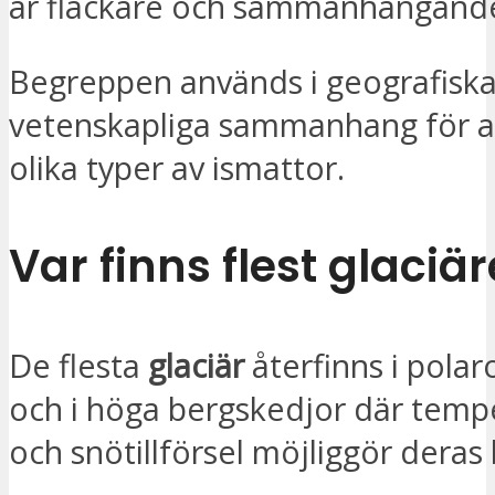
är flackare och sammanhängand
Begreppen används i geografisk
vetenskapliga sammanhang för at
olika typer av ismattor.
Var finns flest glaciär
De flesta
glaciär
återfinns i pola
och i höga bergskedjor där temp
och snötillförsel möjliggör deras 