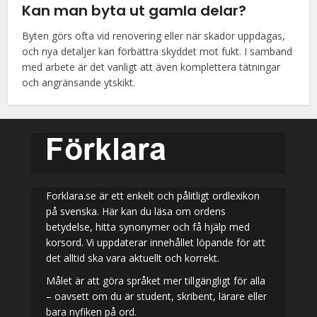
Kan man byta ut gamla delar?
Byten görs ofta vid renovering eller när skador uppdagas,
och nya detaljer kan förbättra skyddet mot fukt. I samband
med arbete är det vanligt att även komplettera tätningar
och angränsande ytskikt.
Forklara.se är ett enkelt och pålitligt ordlexikon
på svenska. Här kan du läsa om ordens
betydelse, hitta synonymer och få hjälp med
korsord. Vi uppdaterar innehållet löpande för att
det alltid ska vara aktuellt och korrekt.
Målet är att göra språket mer tillgängligt för alla
– oavsett om du är student, skribent, lärare eller
bara nyfiken på ord.