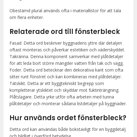
Obestämd plural används ofta i materiallistor för att tala
om flera enheter.
Relaterade ord till
fönsterbleck
Fasad. Detta ord beskriver byggnadens yttre där detaljen
oftast monteras och påverkar estetiken och väderskyddet.
Takränna. Denna komponent samverkar med plåtdetaljer
för att leda bort större mängder vatten från tak och vägg.
Foder. Detta ord betecknar den dekorativa kant som ofta
sitter runt fönstret och kan kombineras med plåtdetaljer.
Tätskikt. Detta är ett byggtekniskt begrepp som
kompletterar ytskiktet och skyddar mot fuktinträngning.
Plåtslagare. Detta yrke utför ofta arbeten med tunna
plåtdetaljer och monterar sådana listdetaljer på byggnader.
Hur används ordet
fönsterbleck
?
Detta ord kan användas både bokstavligt för en byggdetalj
och bildligt i överförd betydelse.