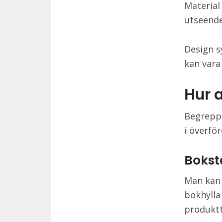
Material
utseende
Design s
kan vara
Hur 
Begreppe
i överfö
Bokst
Man kan 
bokhylla 
produkt