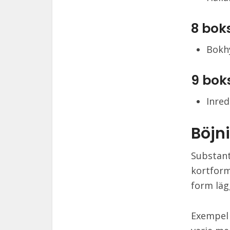
8 bok
Bokhy
9 bok
Inred
Böjn
Substant
kortform
form lägg
Exempel 