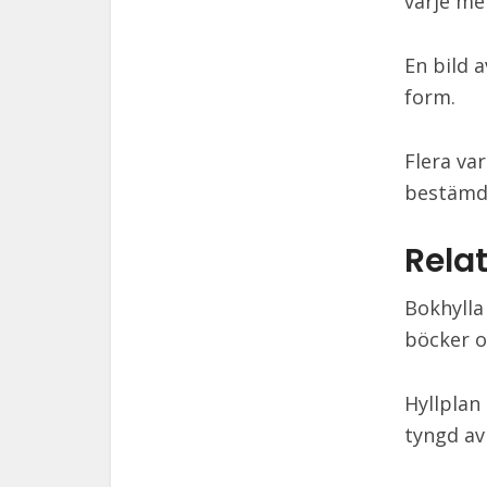
varje me
En bild 
form.
Flera va
bestämd 
Relat
Bokhylla
böcker o
Hyllplan
tyngd av