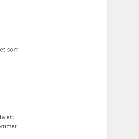
het som
ta ett
ekommer