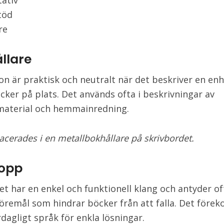
ativ
töd
re
llare
on är praktisk och neutralt när det beskriver en en
öcker på plats. Det används ofta i beskrivningar av
material och hemmainredning.
acerades i en metallbokhållare på skrivbordet.
opp
t har en enkel och funktionell klang och antyder of
öremål som hindrar böcker från att falla. Det för
rdagligt språk för enkla lösningar.