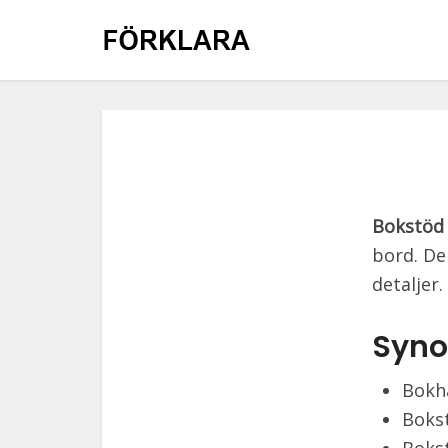
Bokstöd
bord. De
detaljer.
Syno
Bokhå
Boks