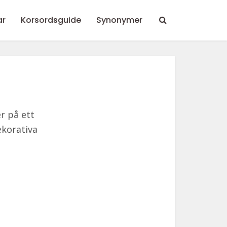
ar
Korsordsguide
Synonymer
r på ett
ekorativa