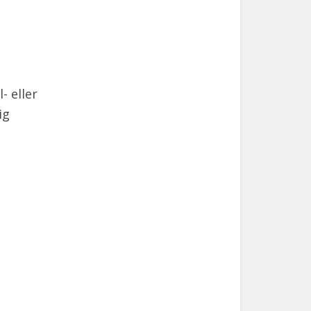
- eller
ig