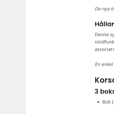
De nya h
Hålla
Denna sy
stödfunk
associati
En enkel 
Kors
3 bok
Bok (