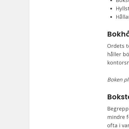
Bokst
Hylls
Hålla
Bokhå
Ordets t
håller b
kontors
Boken pl
Bokst
Begreppe
mindre f
ofta i va