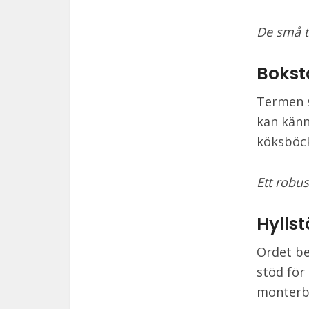
De små t
Bokst
Termen s
kan känn
köksböck
Ett robu
Hylls
Ordet be
stöd för 
monterba