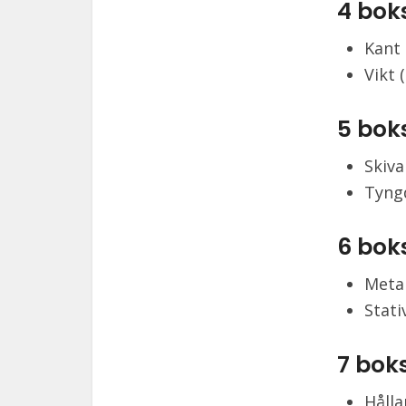
4 bok
Kant 
Vikt 
5 bok
Skiva
Tyngd
6 bok
Metal
Stati
7 bok
Hålla