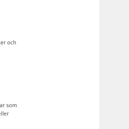
ker och
rar som
ller