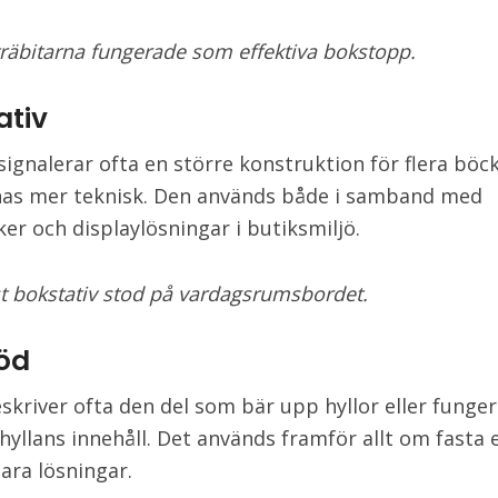
räbitarna fungerade som effektiva bokstopp.
ativ
ignalerar ofta en större konstruktion för flera böc
as mer teknisk. Den används både i samband med
er och displaylösningar i butiksmiljö.
st bokstativ stod på vardagsrumsbordet.
töd
skriver ofta den del som bär upp hyllor eller funge
hyllans innehåll. Det används framför allt om fasta e
ra lösningar.