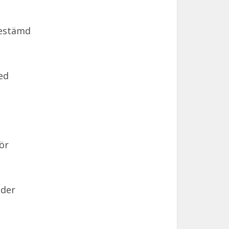
bestämd
ed
ör
nder