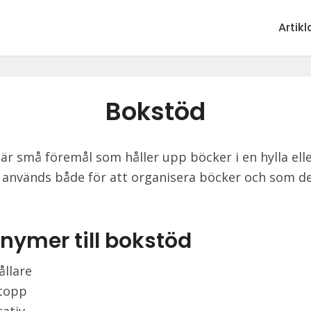
Artikl
Bokstöd
är små föremål som håller upp böcker i en hylla elle
 används både för att organisera böcker och som d
nymer till
bokstöd
llare
topp