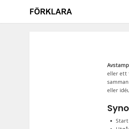
Avstamp
eller et
sammanha
eller idé
Syno
Start