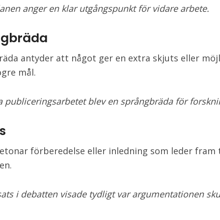
lanen anger en klar utgångspunkt för vidare arbete.
ngbräda
äda antyder att något ger en extra skjuts eller möj
ögre mål.
ga publiceringsarbetet blev en språngbräda för forskn
s
etonar förberedelse eller inledning som leder fram ti
en.
ats i debatten visade tydligt var argumentationen sku