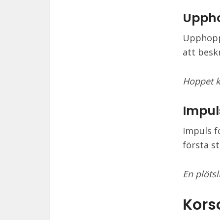
Upph
Upphopp 
att besk
Hoppet kr
Impul
Impuls f
första st
En plötsl
Kors