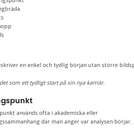
ngspunkt
ngbräda
ts
hopp
ls
skriver en enkel och tydlig början utan större bilds
et som ett tydligt start på sin nya karriär.
ngspunkt
unkt används ofta i akademiska eller
gssammanhang där man anger var analysen börjar.