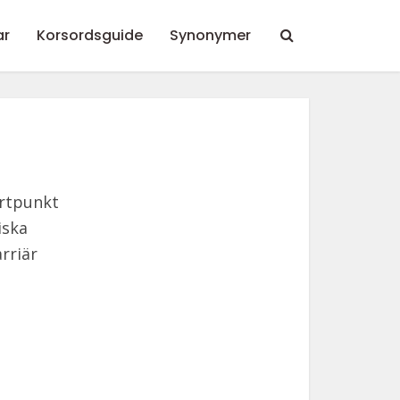
ar
Korsordsguide
Synonymer
artpunkt
iska
rriär