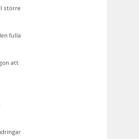
l större
en fulla
gon att
t
ndringar