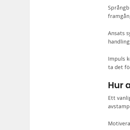
Språngbr
framgång
Ansats sy
handling
Impuls k
ta det fö
Hur 
Ett vanli
avstamp 
Motivera