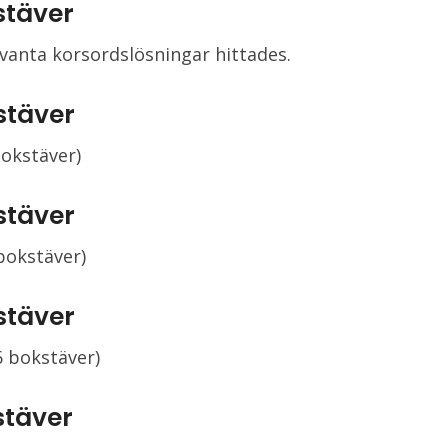
stäver
evanta korsordslösningar hittades.
stäver
bokstäver)
stäver
 bokstäver)
stäver
6 bokstäver)
stäver