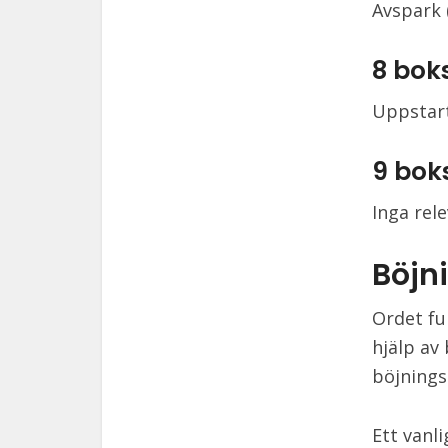
Avspark 
8 bok
Uppstart
9 bok
Inga rel
Böjn
Ordet fu
hjälp av
böjnings
Ett vanl