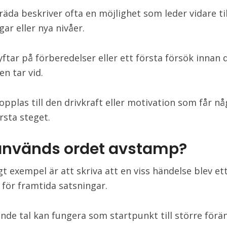
äda beskriver ofta en möjlighet som leder vidare til
ar eller nya nivåer.
ftar på förberedelser eller ett första försök innan d
en tar vid.
opplas till den drivkraft eller motivation som får nå
rsta steget.
används ordet avstamp?
gt exempel är att skriva att en viss händelse blev et
för framtida satsningar.
nde tal kan fungera som startpunkt till större förä