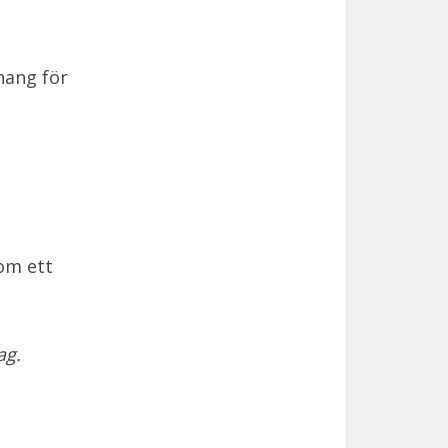
hang för
om ett
ag.