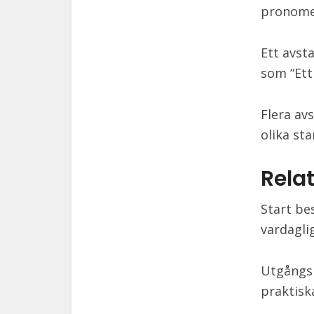
pronomen
Ett avst
som “Ett
Flera av
olika st
Rela
Start be
vardagli
Utgångsp
praktiska