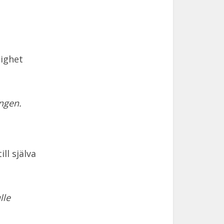
lighet
ingen.
ll själva
lle