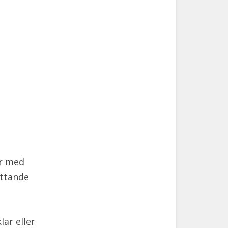
er med
attande
lar eller