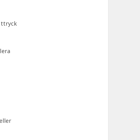
uttryck
lera
ller