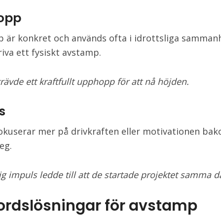
opp
är konkret och används ofta i idrottsliga samman
riva ett fysiskt avstamp.
ävde ett kraftfullt upphopp för att nå höjden.
s
okuserar mer på drivkraften eller motivationen bak
eg.
ig impuls ledde till att de startade projektet samma d
ordslösningar för avstamp