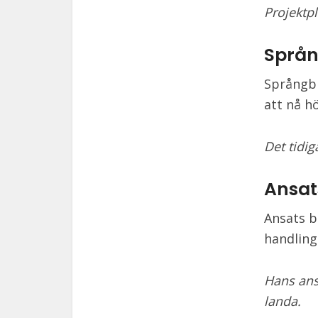
Projektp
Språ
Språngbr
att nå h
Det tidi
Ansat
Ansats b
handling
Hans ans
landa.