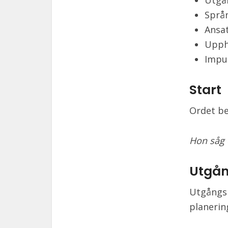
Utgå
Språ
Ansa
Upp
Impu
Start
Ordet be
Hon såg d
Utgå
Utgångsp
planerin