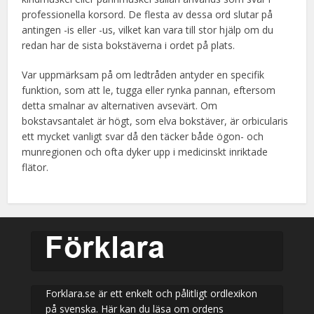
professionella korsord. De flesta av dessa ord slutar på
antingen -is eller -us, vilket kan vara till stor hjälp om du
redan har de sista bokstäverna i ordet på plats.
Var uppmärksam på om ledtråden antyder en specifik
funktion, som att le, tugga eller rynka pannan, eftersom
detta smalnar av alternativen avsevärt. Om
bokstavsantalet är högt, som elva bokstäver, är orbicularis
ett mycket vanligt svar då den täcker både ögon- och
munregionen och ofta dyker upp i medicinskt inriktade
flätor.
Forklara.se är ett enkelt och pålitligt ordlexikon
på svenska. Här kan du läsa om ordens