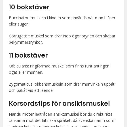
10 bokstäver
Buccinator: muskeln i kinden som används när man blåser
eller suger.
Corrugator: muskel som drar ihop ögonbrynen och skapar
bekymmersrynkor.
11 bokstäver
Orbicularis: ringformad muskel som finns runt antingen
ögat eller munnen.
Zygomaticus: okbensmuskeln som drar munvinkeln uppåt
och bakåt vid ett leende.
Korsordstips för ansiktsmuskel
När du möter ledtråden ansiktsmuskel bör du direkt rikta
tankarna mot det latinska språket, då svenska namn som
kindmuskel eller pannmuskel sällan används som svar i