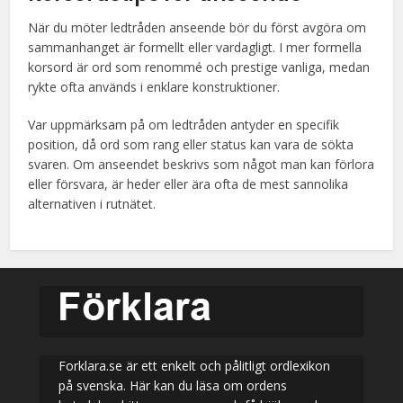
När du möter ledtråden anseende bör du först avgöra om
sammanhanget är formellt eller vardagligt. I mer formella
korsord är ord som renommé och prestige vanliga, medan
rykte ofta används i enklare konstruktioner.
Var uppmärksam på om ledtråden antyder en specifik
position, då ord som rang eller status kan vara de sökta
svaren. Om anseendet beskrivs som något man kan förlora
eller försvara, är heder eller ära ofta de mest sannolika
alternativen i rutnätet.
Forklara.se är ett enkelt och pålitligt ordlexikon
på svenska. Här kan du läsa om ordens