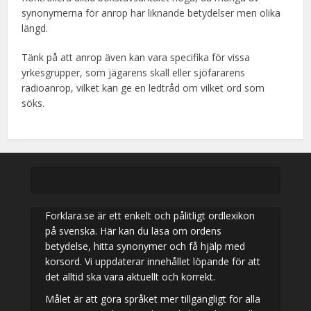
synonymerna för anrop har liknande betydelser men olika
längd.
Tänk på att anrop även kan vara specifika för vissa
yrkesgrupper, som jägarens skall eller sjöfararens
radioanrop, vilket kan ge en ledtråd om vilket ord som
söks.
Forklara.se är ett enkelt och pålitligt ordlexikon
på svenska. Här kan du läsa om ordens
betydelse, hitta synonymer och få hjälp med
korsord. Vi uppdaterar innehållet löpande för att
det alltid ska vara aktuellt och korrekt.
Målet är att göra språket mer tillgängligt för alla