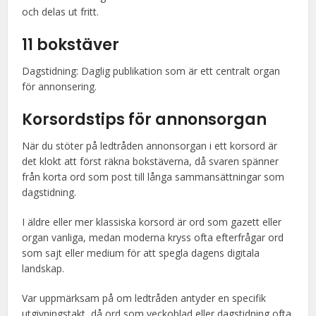
och delas ut fritt.
11 bokstäver
Dagstidning: Daglig publikation som är ett centralt organ
för annonsering.
Korsordstips för annonsorgan
När du stöter på ledtråden annonsorgan i ett korsord är
det klokt att först räkna bokstäverna, då svaren spänner
från korta ord som post till långa sammansättningar som
dagstidning.
I äldre eller mer klassiska korsord är ord som gazett eller
organ vanliga, medan moderna kryss ofta efterfrågar ord
som sajt eller medium för att spegla dagens digitala
landskap.
Var uppmärksam på om ledtråden antyder en specifik
utgivningstakt, då ord som veckoblad eller dagstidning ofta