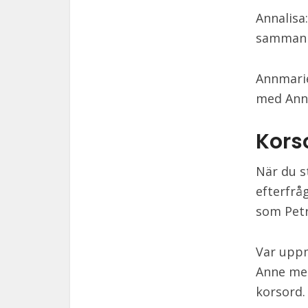
Annalisa
sammanh
Annmari
med Ann 
Kors
När du s
efterfrå
som Petr
Var uppm
Anne med
korsord.