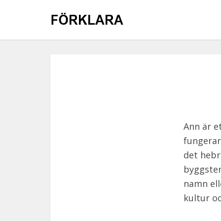
Ann är e
fungerar
det hebr
byggsten
namn ell
kultur oc