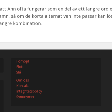
att Ann ofta fungerar som en del av ett längre ord el
mn, så om de korta alternativen inte passar kan lö
längre kombination.
Förnöjd
Flott
Slå
Om oss
Kontakt
Integritetspolicy
Synonymer