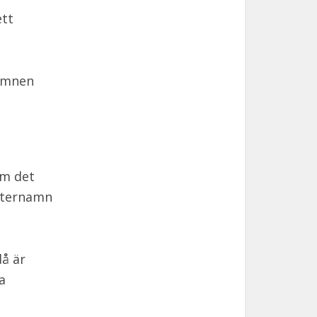
ett
namnen
om det
efternamn
å är
a