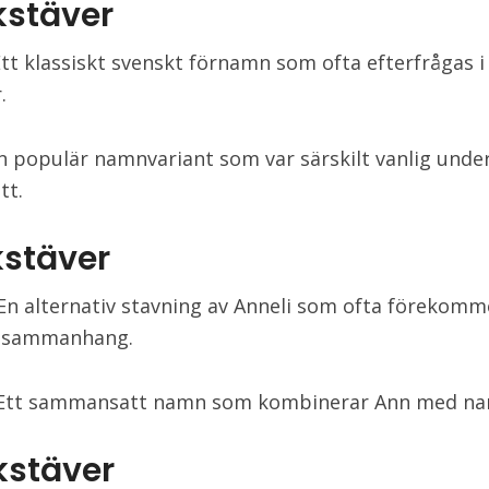
kstäver
Ett klassiskt svenskt förnamn som ofta efterfrågas i
.
En populär namnvariant som var särskilt vanlig unde
tt.
kstäver
 En alternativ stavning av Anneli som ofta förekomme
ssammanhang.
: Ett sammansatt namn som kombinerar Ann med nam
kstäver