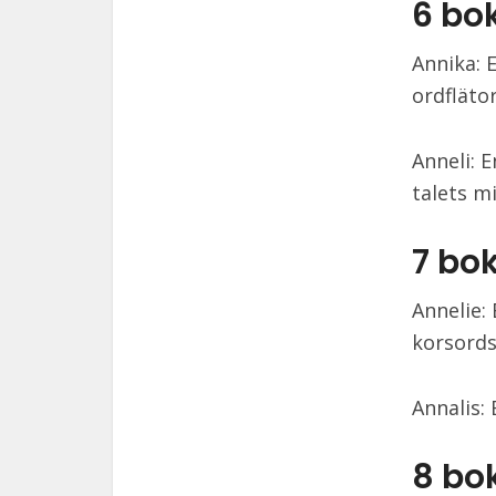
6 bo
Annika: 
ordflätor
Anneli: 
talets mi
7 bo
Annelie:
korsord
Annalis
8 bo