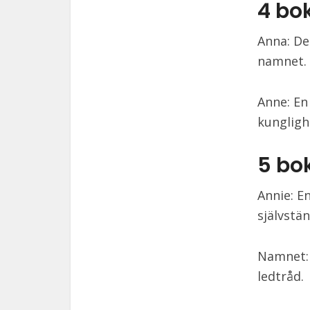
4 bo
Anna: De
namnet.
Anne: En
kungligh
5 bo
Annie: 
självstä
Namnet: 
ledtråd.