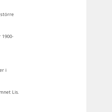
 större
r 1900-
r i
net Lis.