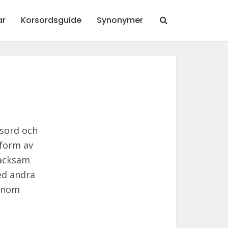
ar
Korsordsguide
Synonymer
rsord och
tform av
tacksam
ed andra
 inom