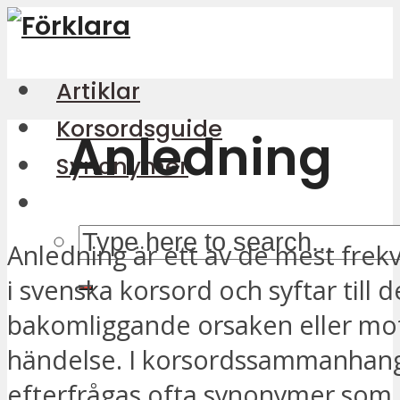
Artiklar
Korsordsguide
Anledning
Synonymer
Anledning är ett av de mest frek
i svenska korsord och syftar till 
bakomliggande orsaken eller moti
händelse. I korsordssammanhan
efterfrågas ofta synonymer som 