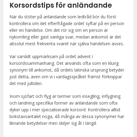
Korsordstips för anländande
När du stöter på anländande som ledtråd bör du först
kontrollera om det efterfrågade ordet syftar på en person
eller en händelse. Om det rör sig om en person är
nykomling eller gäst vanliga svar, medan ankomst är det
absolut mest frekventa svaret när själva händelsen avses.
Var särskilt uppmärksam på ordet advent i
korsordssammanhang. Det används ofta som en klurig
synonym till ankomst, då ordets latinska ursprung betyder
just detta, även om vi i vardagsspråket främst förknippar
det med jultiden.
Inom sjöfart och flyg är termer som insegling, inflygning
och landning specifika former av anländande som ofta
dyker upp i mer specialiserade korsord. Kontrollera alltid
bokstavsantalet noga, då många av dessa synonymer har
liknande betydelser men skiljer sig åt i längd.