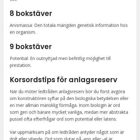
8 bokstäver
Arvsmassa: Den totala mängden genetisk information hos
en organism.
9 bokstäver
Potential: En outnyttjad men befintlig möjlighet till
prestation.
Korsordstips för anlagsreserv
När du möter ledtråden anlagsreserv bör du först avgöra
om konstruktören syftar på den biologiska betydelsen eller
en mer allmän mänsklig förmåga. Inom biologin är ord
som gen och bärare mycket vanliga, medan mer abstrakta
pussel ofta efterfrågar ord som potential eller latens.
Var uppmärksam på om ledtråden antyder något som är
dolt eller vilande. Ord som slutar på -ens eller -al är