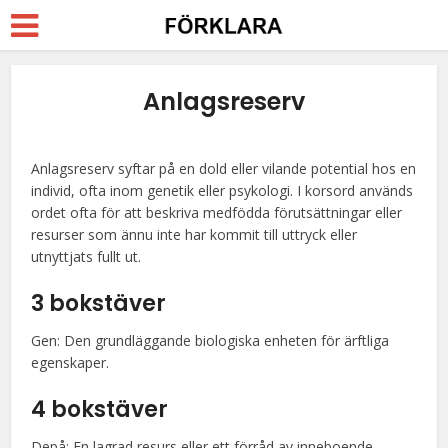
Anlagsreserv
Anlagsreserv syftar på en dold eller vilande potential hos en
individ, ofta inom genetik eller psykologi. I korsord används
ordet ofta för att beskriva medfödda förutsättningar eller
resurser som ännu inte har kommit till uttryck eller
utnyttjats fullt ut.
3 bokstäver
Gen: Den grundläggande biologiska enheten för ärftliga
egenskaper.
4 bokstäver
Depå: En lagrad resurs eller ett förråd av inneboende