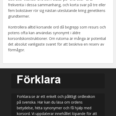
frekventa i dessa sammanhang, och korta svar på tre eller
fem bokstäver rör sig nästan uteslutande kring genetikens
grundtermer.
Kontrollera alltid korsande ord då begrepp som resurs och
potens ofta kan användas synonymt i äldre
korsordskonstruktioner. Om rutorna är många är potential
det absolut vanligaste svaret för att beskriva en reserv av
förmågor.
Forklara.se är ett enkelt och pålitligt ordlexikon
på svenska. Här kan du läsa om ordens
betydelse, hitta synonymer och få hjälp med
korsord. Vi uppdaterar innehållet löpande för att