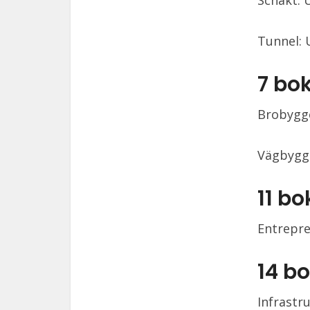
Schakt: 
Tunnel: 
7 bo
Brobygge
Vägbygge
11 b
Entrepre
14 b
Infrastr