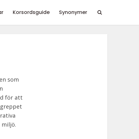
ar
Korsordsguide
Synonymer
hen som
n
d för att
egreppet
rativa
miljö.