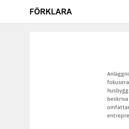
Anläggni
fokusera
husbyggn
beskriva
omfattar
entrepre