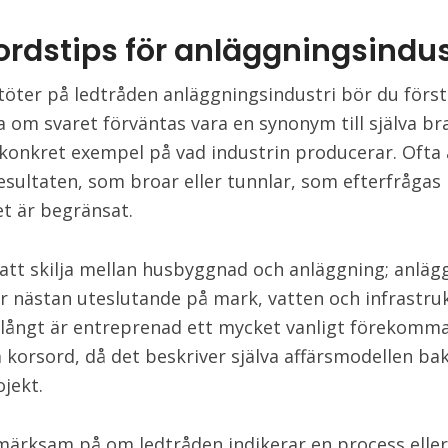
ordstips för anläggningsindus
töter på ledtråden anläggningsindustri bör du först
a om svaret förväntas vara en synonym till själva b
t konkret exempel på vad industrin producerar. Ofta 
resultaten, som broar eller tunnlar, som efterfrågas
 är begränsat.
att skilja mellan husbyggnad och anläggning; anläg
r nästan uteslutande på mark, vatten och infrastru
 långt är entreprenad ett mycket vanligt förekomm
a korsord, då det beskriver själva affärsmodellen b
ojekt.
ärksam på om ledtråden indikerar en process eller