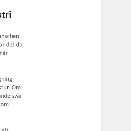
tri
ranschen
är det de
 när
gning
ktur. Om
ande svar
akom
 ett