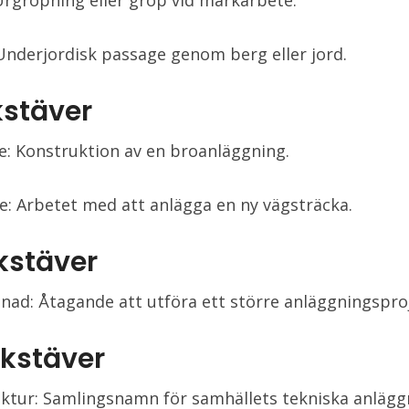
Urgröpning eller grop vid markarbete.
Underjordisk passage genom berg eller jord.
kstäver
: Konstruktion av en broanläggning.
: Arbetet med att anlägga en ny vägsträcka.
okstäver
nad: Åtagande att utföra ett större anläggningspro
okstäver
uktur: Samlingsnamn för samhällets tekniska anlägg