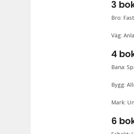
3 bo
Bro: Fast
Väg: Anl
4 bo
Bana: Sp
Bygg: Al
Mark: Un
6 bo