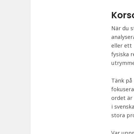
Kors
När du s
analyser
eller et
fysiska 
utrymmet
Tänk på 
fokusera
ordet är
i svensk
stora pr
Var uppm