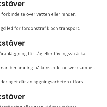
kstäver
 förbindelse över vatten eller hinder.
agd led för fordonstrafik och transport.
kstäver
åranläggning för tåg eller tävlingssträcka.
lmän benämning på konstruktionsverksamhet.
derlaget där anläggningsarbeten utförs.
kstäver