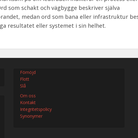
Ord som schakt och vägbygge beskriver själva
andet, medan ord som bana eller infrastruktur bes
ga resultatet eller systemet i sin helhet.
Förnöjd
Flott
Slå
Om oss
Kontakt
Integritetspolicy
Synonymer