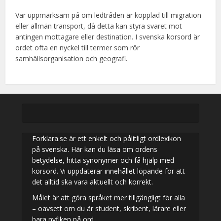
Var uppmärksam på om ledtråden är kopplad till migration
eller allmän transport, då detta kan styra svaret mot
antingen mottagare eller destination. I svenska korsord är
ordet ofta en nyckel till termer som rör
samhällsorganisation och geografi.
Forklara.se är ett enkelt och pålitligt ordlexikon
på svenska. Här kan du läsa om ordens
betydelse, hitta synonymer och få hjälp med
korsord. Vi uppdaterar innehållet löpande för att
det alltid ska vara aktuellt och korrekt.
Målet är att göra språket mer tillgängligt för alla
– oavsett om du är student, skribent, lärare eller
bara nyfiken på ord.