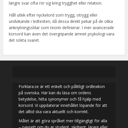
längre svar ofta rör sig kring trygghet eller relation.
Håll utkik efter nyckelord som trygg, otrygg eller
undvikande i ledtexten, då dessa direkt pekar på de olika
anknytningsstilar som teorin definierar. I mer avancerade
korsord kan även det övergripande ämnet psykologi vara
det sökta svaret.
Forklara.se är ett enkelt och pålitligt ordlexikon
på svenska. Här kan du läsa om ordens
betydelse, hitta synonymer och få hjälp med
korsord. Vi uppdaterar innehållet löpande för att
det alltid ska vara aktuellt och korrekt.
Målet är att göra språket mer tillgängligt för alla
– oavsett om du är student, skribent, lärare eller