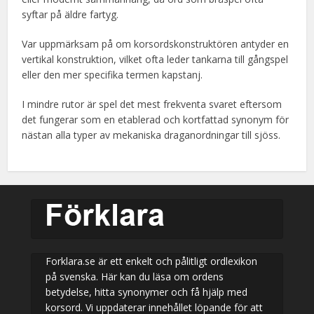
syftar på äldre fartyg.
Var uppmärksam på om korsordskonstruktören antyder en
vertikal konstruktion, vilket ofta leder tankarna till gångspel
eller den mer specifika termen kapstanj.
I mindre rutor är spel det mest frekventa svaret eftersom
det fungerar som en etablerad och kortfattad synonym för
nästan alla typer av mekaniska draganordningar till sjöss.
Forklara.se är ett enkelt och pålitligt ordlexikon
på svenska. Här kan du läsa om ordens
betydelse, hitta synonymer och få hjälp med
korsord. Vi uppdaterar innehållet löpande för att