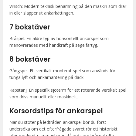
Vinsch: Modern teknisk benämning på den maskin som drar
in eller släpper ut ankarkättingen.
7 bokstäver
Bråspel: En äldre typ av horisontellt ankarspel som
manövrerades med handkraft på segelfartyg.
8 bokstäver
Gångspel: Ett vertikalt monterat spel som används för
tunga lyft och ankarhantering på däck.
Kapstanj: En specifik sjöterm för ett roterande vertikalt spel
som drivs manuellt eller maskinellt.
Korsordstips för ankarspel
När du stöter på ledtråden ankarspel bör du först
undersöka om det efterfrågade svaret rör ett historiskt
eller modernt sammanhang, då ord som bråspel ofta