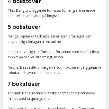
4 bokstäver
Film: Det grundläggande formatet för längre animerade
berättelser som visas på biograf.
5 bokstäver
Manga: Japanska tecknade serier som ofta utgör den
ursprungliga förlagan till en anime.
Serie: Det vanligaste formatet för anime som sänds i flera
avsnitt på tv eller streamingtjänster.
Mecha: En specifik undergenre som fokuserar på gigantiska
robotar och avancerad teknologi.
7 bokstäver
Tecknat: Det allmänna svenska begreppet för animerad
film oavsett ursprungsland.
Pokémon: En av världens mest kända anime-franchiser