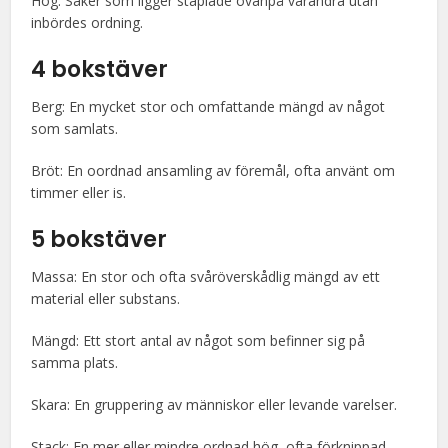
Hög: Saker som ligger staplade ovanpå varandra utan
inbördes ordning.
4 bokstäver
Berg: En mycket stor och omfattande mängd av något
som samlats.
Bröt: En oordnad ansamling av föremål, ofta använt om
timmer eller is.
5 bokstäver
Massa: En stor och ofta svåröverskådlig mängd av ett
material eller substans.
Mängd: Ett stort antal av något som befinner sig på
samma plats.
Skara: En gruppering av människor eller levande varelser.
Stack: En mer eller mindre ordnad hög, ofta förknippad