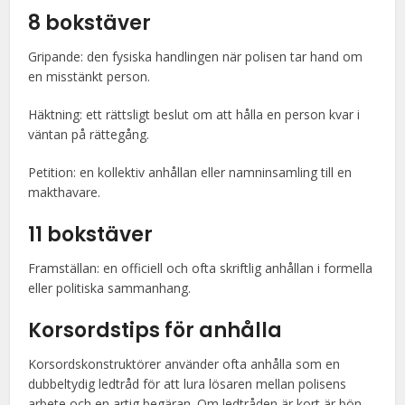
8 bokstäver
Gripande: den fysiska handlingen när polisen tar hand om
en misstänkt person.
Häktning: ett rättsligt beslut om att hålla en person kvar i
väntan på rättegång.
Petition: en kollektiv anhållan eller namninsamling till en
makthavare.
11 bokstäver
Framställan: en officiell och ofta skriftlig anhållan i formella
eller politiska sammanhang.
Korsordstips för anhålla
Korsordskonstruktörer använder ofta anhålla som en
dubbeltydig ledtråd för att lura lösaren mellan polisens
arbete och en artig begäran. Om ledtråden är kort är bön