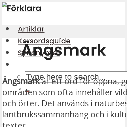
Artiklar
Korsordsguide
Ängsmark
Synonymer
Ängsmark
är ett ord för öppna, 
områden som ofta innehåller vi
och örter. Det används i naturbes
lantbrukssammanhang och i kultu
texter.