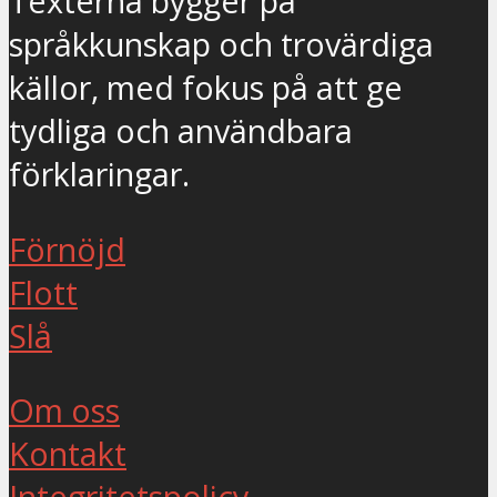
Texterna bygger på
språkkunskap och trovärdiga
källor, med fokus på att ge
tydliga och användbara
förklaringar.
Förnöjd
Flott
Slå
Om oss
Kontakt
Integritetspolicy