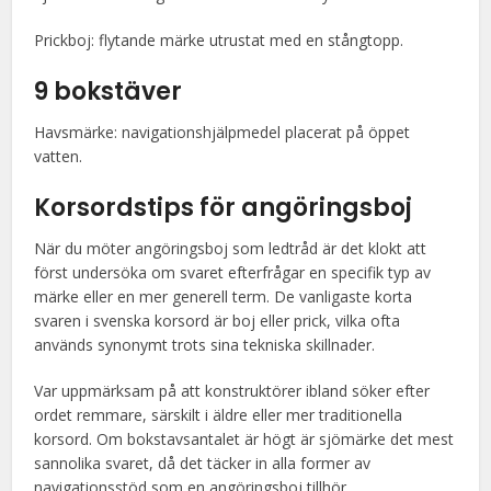
Prickboj: flytande märke utrustat med en stångtopp.
9 bokstäver
Havsmärke: navigationshjälpmedel placerat på öppet
vatten.
Korsordstips för angöringsboj
När du möter angöringsboj som ledtråd är det klokt att
först undersöka om svaret efterfrågar en specifik typ av
märke eller en mer generell term. De vanligaste korta
svaren i svenska korsord är boj eller prick, vilka ofta
används synonymt trots sina tekniska skillnader.
Var uppmärksam på att konstruktörer ibland söker efter
ordet remmare, särskilt i äldre eller mer traditionella
korsord. Om bokstavsantalet är högt är sjömärke det mest
sannolika svaret, då det täcker in alla former av
navigationsstöd som en angöringsboj tillhör.