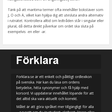
Tänk på att maritima termer ofta innehåller bokstäver som
J, Ö och Ä, vilket kan hjälpa dig att utesluta andra alternativ
i rutnätet. Kontrollera alltid om ledtråden står i singular eller
plural, då detta direkt påverkar om ordet ska sluta på
exempelvis -en eller -ar.
Forklara.se är ett enkelt och pålitligt ordlexikon
på svenska. Här kan du läsa om ordens
betydelse, hitta synonymer och få hjälp med
korsord. Vi uppdaterar innehållet löpande för att
det alltid ska vara aktuellt och korrekt.
Målet är att göra språket mer tillgängligt för alla