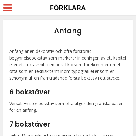
Anfang
Anfang är en dekorativ och ofta förstorad
begynnelsebokstav som markerar inledningen av ett kapitel
eller ett textavsnitt i en bok. I korsord förekommer ordet
ofta som en teknisk term inom typografi eller som en
synonym till en framträdande första bokstav i ett stycke.
6 bokstäver
Versal: En stor bokstav som ofta utgör den grafiska basen
för en anfang.
7 bokstäver
Initial: Den vanligaste synonymen för en bokstav som