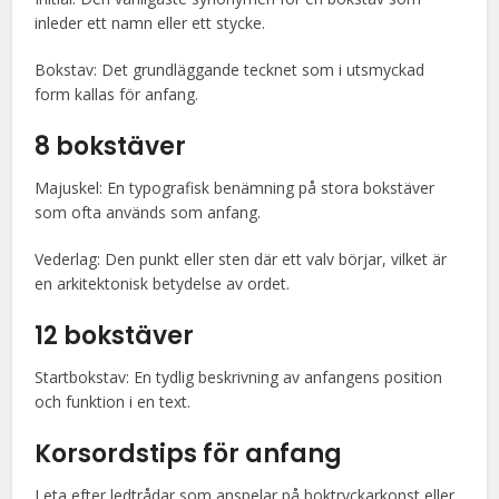
inleder ett namn eller ett stycke.
Bokstav: Det grundläggande tecknet som i utsmyckad
form kallas för anfang.
8 bokstäver
Majuskel: En typografisk benämning på stora bokstäver
som ofta används som anfang.
Vederlag: Den punkt eller sten där ett valv börjar, vilket är
en arkitektonisk betydelse av ordet.
12 bokstäver
Startbokstav: En tydlig beskrivning av anfangens position
och funktion i en text.
Korsordstips för anfang
Leta efter ledtrådar som anspelar på boktryckarkonst eller