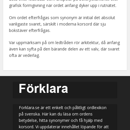
grafisk formgivning när ordet anfang dyker upp i rutnätet.
Om ordet efterfrågas som synonym är initial det absolut
vanligaste svaret, särskilt i moderna korsord där sju
bokstäver efterfrågas.
Var uppmärksam på om ledtråden rör arkitektur, då anfang
även kan syfta på den bärande delen av ett valv, där svaret
ofta är vederlag.
Forklara.se är ett enkelt och pålitligt ordlexikon
på svenska. Här kan du läsa om ordens
betydelse, hitta synonymer och få hjälp med
korsord. Vi uppdaterar innehållet löpande för att