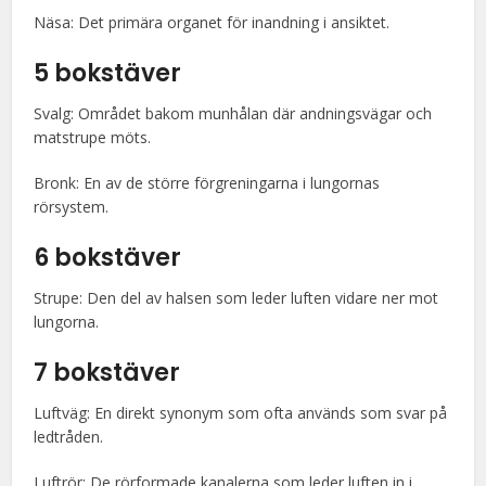
Näsa: Det primära organet för inandning i ansiktet.
5 bokstäver
Svalg: Området bakom munhålan där andningsvägar och
matstrupe möts.
Bronk: En av de större förgreningarna i lungornas
rörsystem.
6 bokstäver
Strupe: Den del av halsen som leder luften vidare ner mot
lungorna.
7 bokstäver
Luftväg: En direkt synonym som ofta används som svar på
ledtråden.
Luftrör: De rörformade kanalerna som leder luften in i