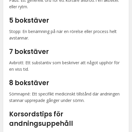
Paus: Ett generellt ord för ett kortare avbrott i en aktivitet
eller rytm.
5 bokstäver
Stopp: En benämning på när en rörelse eller process helt
avstannar.
7 bokstäver
Avbrott: Ett substantiv som beskriver att något upphör för
en viss tid.
8 bokstäver
Sömnapné: Ett specifikt medicinskt tillstånd där andningen
stannar upprepade gånger under sömn.
Korsordstips för
andningsuppehåll