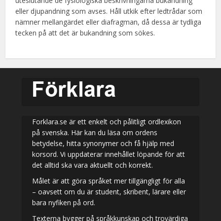
uteslutande de fysiologiska beskrivningarna bukandning
eller djupandning som avses. Håll utkik efter ledtrådar som
nämner mellangärdet eller diafragman, då dessa är tydliga
tecken på att det är bukandning som sökes.
Forklara.se är ett enkelt och pålitligt ordlexikon
på svenska. Här kan du läsa om ordens
betydelse, hitta synonymer och få hjälp med
korsord. Vi uppdaterar innehållet löpande för att
det alltid ska vara aktuellt och korrekt.
Målet är att göra språket mer tillgängligt för alla
– oavsett om du är student, skribent, lärare eller
bara nyfiken på ord.
Texterna bygger på språkkunskap och trovärdiga