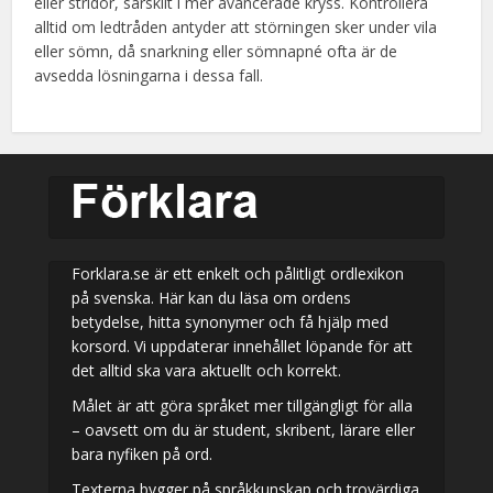
eller stridor, särskilt i mer avancerade kryss. Kontrollera
alltid om ledtråden antyder att störningen sker under vila
eller sömn, då snarkning eller sömnapné ofta är de
avsedda lösningarna i dessa fall.
Forklara.se är ett enkelt och pålitligt ordlexikon
på svenska. Här kan du läsa om ordens
betydelse, hitta synonymer och få hjälp med
korsord. Vi uppdaterar innehållet löpande för att
det alltid ska vara aktuellt och korrekt.
Målet är att göra språket mer tillgängligt för alla
– oavsett om du är student, skribent, lärare eller
bara nyfiken på ord.
Texterna bygger på språkkunskap och trovärdiga