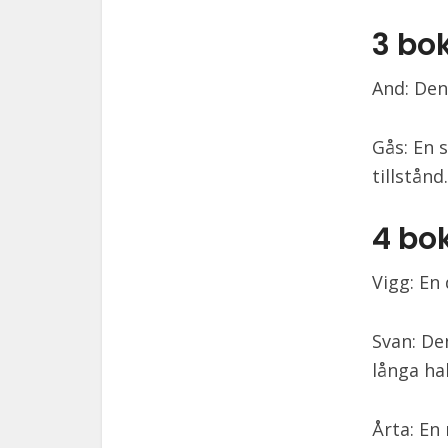
3 bo
And: Den
Gås: En 
tillstånd.
4 bo
Vigg: En
Svan: De
långa hal
Årta: En