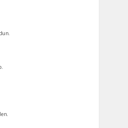
dun.
b.
den.