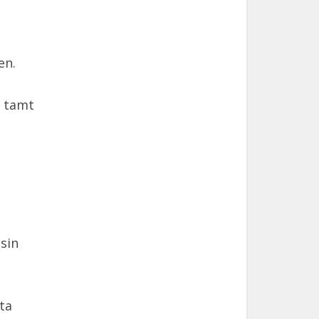
en.
h tamt
sin
ta