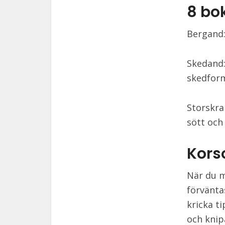
8 bo
Bergand:
Skedand:
skedfor
Storskra
sött och 
Kors
När du m
förvänta
kricka t
och knip