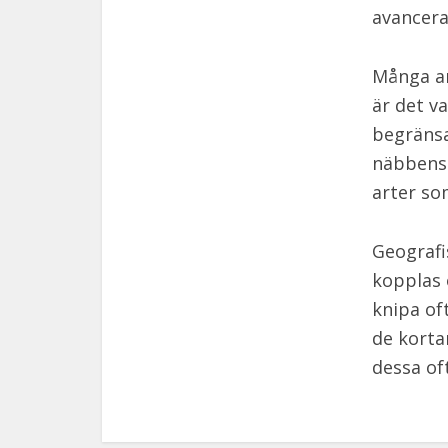
avancera
Många an
är det v
begräns
näbbens 
arter so
Geografi
kopplas 
knipa of
de korta
dessa of