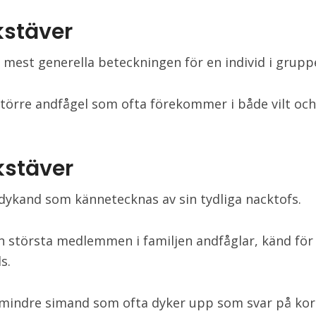
kstäver
 mest generella beteckningen för en individ i grupp
större andfågel som ofta förekommer i både vilt oc
kstäver
 dykand som kännetecknas av sin tydliga nacktofs.
n största medlemmen i familjen andfåglar, känd för 
s.
 mindre simand som ofta dyker upp som svar på kor