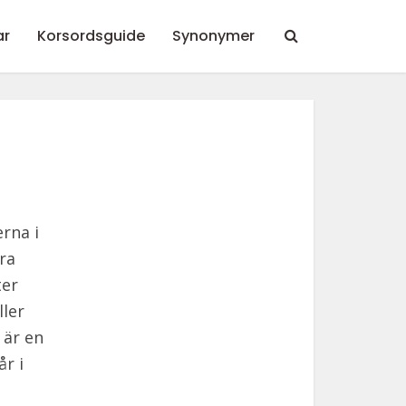
ar
Korsordsguide
Synonymer
rna i
ra
ter
ler
 är en
år i