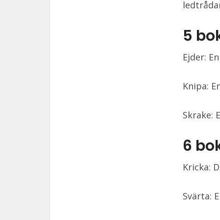
ledtråda
5 bo
Ejder: E
Knipa: E
Skrake: 
6 bo
Kricka: 
Svärta: 