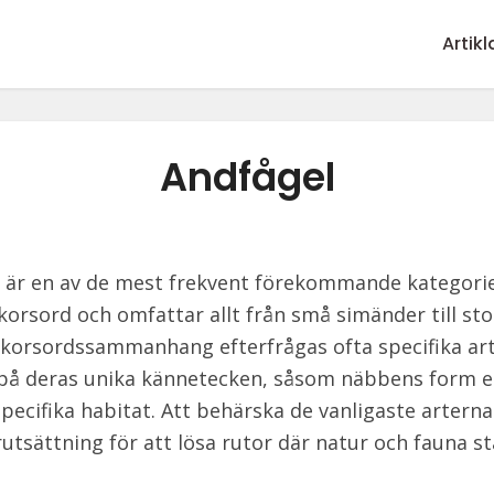
Artikl
Andfågel
 är en av de mest frekvent förekommande kategorie
korsord och omfattar allt från små simänder till sto
I korsordssammanhang efterfrågas ofta specifika ar
på deras unika kännetecken, såsom näbbens form el
specifika habitat. Att behärska de vanligaste arterna
utsättning för att lösa rutor där natur och fauna st