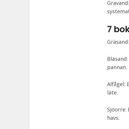
Gravand:
systemat
7 bo
Gräsand:
Bläsand:
pannan.
Alfågel:
läte.
Sjöorre:
havs.