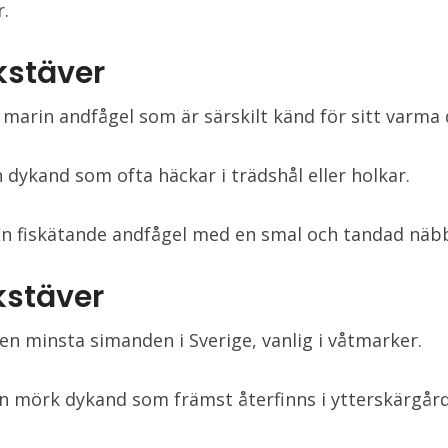
r.
kstäver
n marin andfågel som är särskilt känd för sitt varma 
n dykand som ofta häckar i trädshål eller holkar.
En fiskätande andfågel med en smal och tandad näb
kstäver
Den minsta simanden i Sverige, vanlig i våtmarker.
En mörk dykand som främst återfinns i ytterskärgår