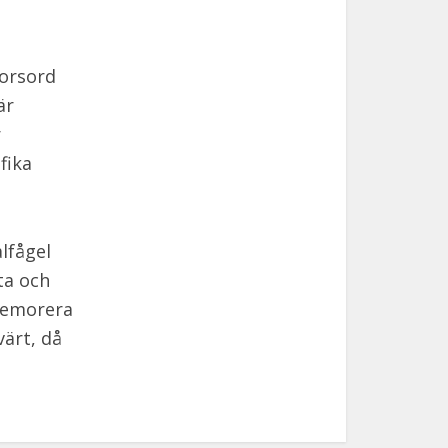
korsord
är
r
fika
lfågel
ta och
 memorera
värt, då