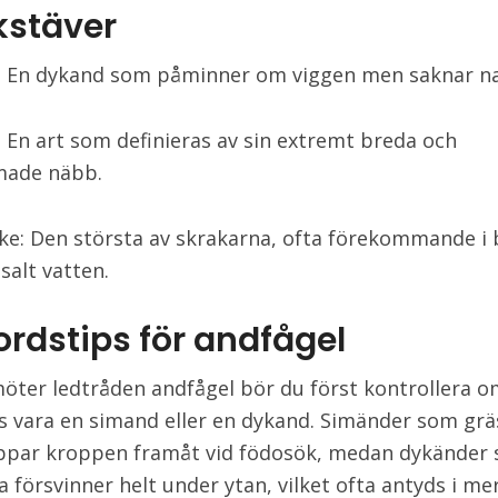
kstäver
 En dykand som påminner om viggen men saknar na
 En art som definieras av sin extremt breda och
made näbb.
ke: Den största av skrakarna, ofta förekommande i
salt vatten.
ordstips för andfågel
öter ledtråden andfågel bör du först kontrollera o
s vara en simand eller en dykand. Simänder som gr
ippar kroppen framåt vid födosök, medan dykänder
a försvinner helt under ytan, vilket ofta antyds i me