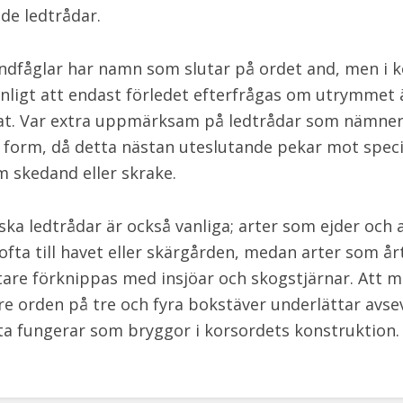
de ledtrådar.
dfåglar har namn som slutar på ordet and, men i 
anligt att endast förledet efterfrågas om utrymmet 
at. Var extra uppmärksam på ledtrådar som nämne
form, då detta nästan uteslutande pekar mot speci
m skedand eller skrake.
ska ledtrådar är också vanliga; arter som ejder och a
ofta till havet eller skärgården, medan arter som år
tare förknippas med insjöar och skogstjärnar. Att
re orden på tre och fyra bokstäver underlättar avse
ta fungerar som bryggor i korsordets konstruktion.