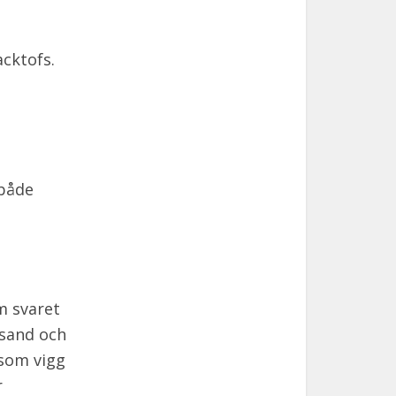
cktofs.
 både
m svaret
äsand och
 som vigg
r