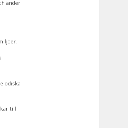
ch änder
iljöer.
i
melodiska
ar till