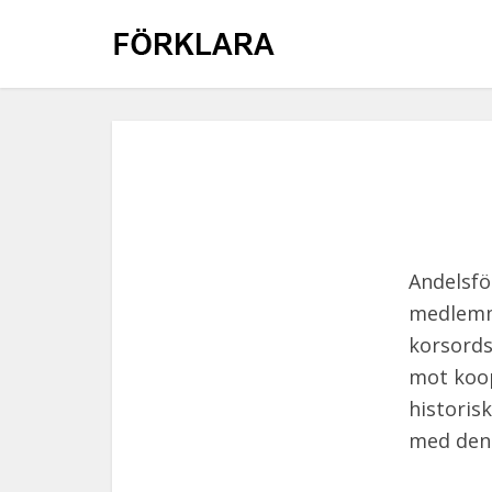
Andelsfö
medlemma
korsords
mot koop
historis
med den 