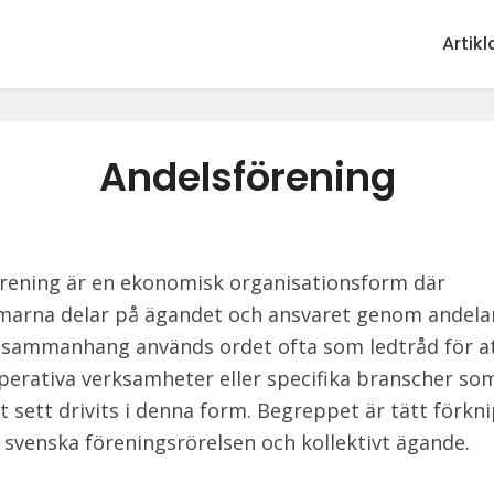
Artikl
Andelsförening
rening är en ekonomisk organisationsform där
rna delar på ägandet och ansvaret genom andelar
sammanhang används ordet ofta som ledtråd för a
erativa verksamheter eller specifika branscher so
kt sett drivits i denna form. Begreppet är tätt förkn
svenska föreningsrörelsen och kollektivt ägande.