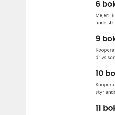
6 bo
Mejeri: 
andelsfö
9 bo
Koopera
drivs so
10 b
Kooperat
styr and
11 b