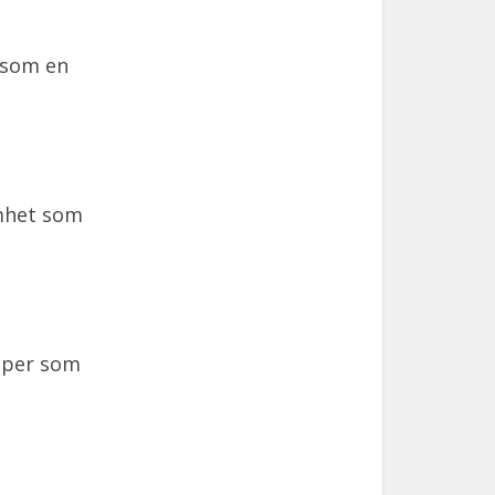
 som en
mhet som
ciper som