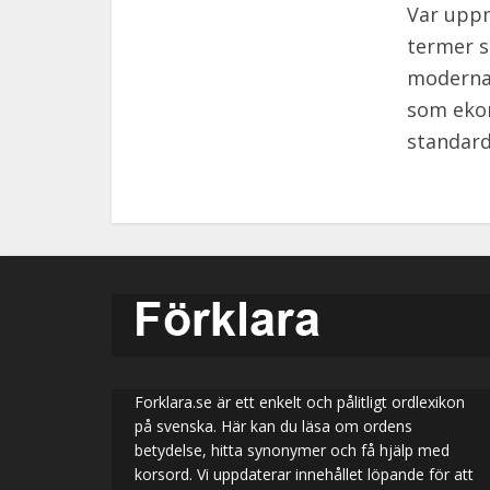
Var uppm
termer s
moderna 
som ekon
standard
Forklara.se är ett enkelt och pålitligt ordlexikon
på svenska. Här kan du läsa om ordens
betydelse, hitta synonymer och få hjälp med
korsord. Vi uppdaterar innehållet löpande för att