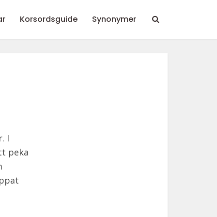
ar
Korsordsguide
Synonymer
. I
tt peka
m
ippat