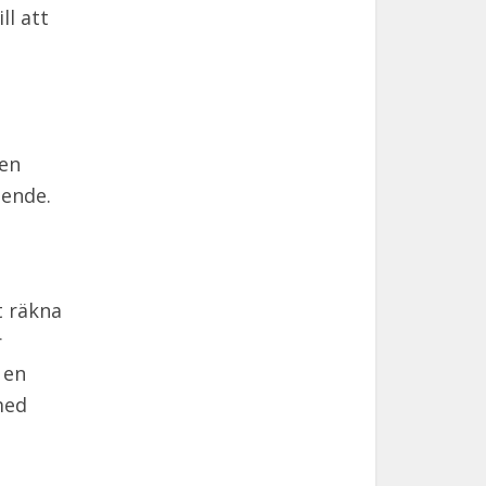
ll att
 en
oende.
t räkna
r
 en
med