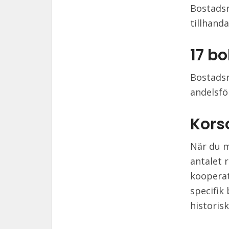
Bostadsr
tillhand
17 b
Bostadsr
andelsfö
Kors
När du m
antalet 
kooperat
specifik
historisk