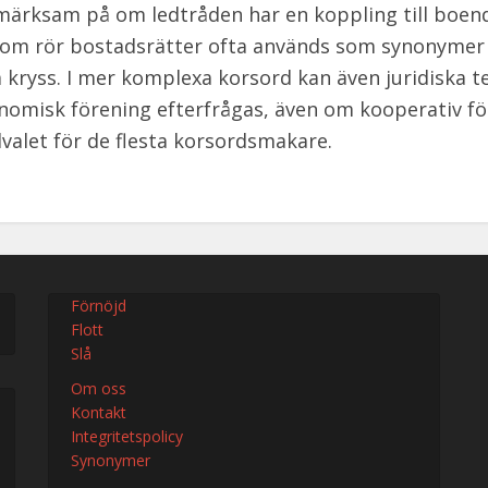
ärksam på om ledtråden har en koppling till boen
om rör bostadsrätter ofta används som synonymer
kryss. I mer komplexa korsord kan även juridiska 
omisk förening efterfrågas, även om kooperativ fö
valet för de flesta korsordsmakare.
Förnöjd
Flott
Slå
Om oss
Kontakt
Integritetspolicy
Synonymer