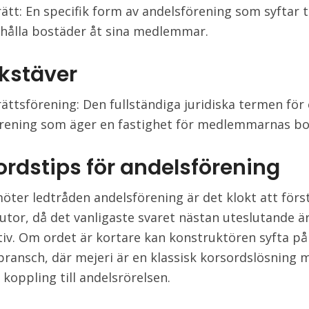
ätt: En specifik form av andelsförening som syftar ti
ahålla bostäder åt sina medlemmar.
okstäver
ättsförening: Den fullständiga juridiska termen för
rening som äger en fastighet för medlemmarnas b
ordstips för andelsförening
öter ledtråden andelsförening är det klokt att förs
rutor, då det vanligaste svaret nästan uteslutande ä
iv. Om ordet är kortare kan konstruktören syfta på
 bransch, där mejeri är en klassisk korsordslösning 
 koppling till andelsrörelsen.