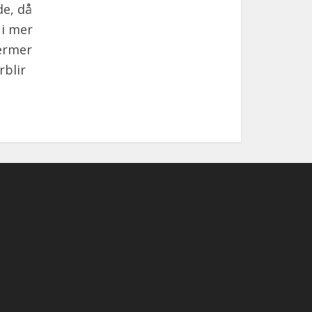
de, då
 i mer
termer
rblir