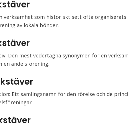
kstäver
En verksamhet som historiskt sett ofta organiserats
rening av lokala bönder.
kstäver
tiv: Den mest vedertagna synonymen för en verksa
m en andelsförening.
okstäver
ion: Ett samlingsnamn för den rörelse och de prin
elsföreningar.
okstäver