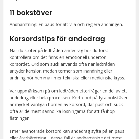
11 bokstäver
Andhämtning: En paus för att vila och reglera andningen.
Korsordstips för andedrag
När du stöter på ledtråden andedrag bör du först
kontrollera om det finns en emotionell underton i
korsordet. Ord som suck används ofta när ledtråden
antyder känslor, medan termer som inandning eller
andning hör hemma i mer tekniska eller medicinska kryss.
Var uppmärksam på om ledtråden efterfrågar en del av ett
andedrag eller hela processen. Korta ord på fyra bokstäver
är mycket vanliga i hörnen av korsord, där pust och suck
ofta är de mest sannolika lösningarna för att få ihop
flätningen.
I mer avancerade korsord kan andedrag syfta på en paus
eller återhämtning. I dessa fall är andhämtning det mest