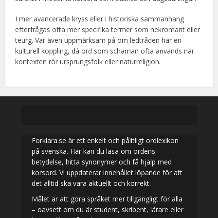
I mer avancerade kryss eller i historiska sammanhang
efterfrågas ofta mer specifika termer som nekromant eller
teurg. Var även uppmärksam på om ledtråden har en
kulturell koppling, då ord som schaman ofta används när
kontexten rör ursprungsfolk eller naturreligion.
Forklara.se är ett enkelt och pålitligt ordlexikon
på svenska. Här kan du läsa om ordens
betydelse, hitta synonymer och få hjälp med
korsord. Vi uppdaterar innehållet löpande för att
det alltid ska vara aktuellt och korrekt.
Målet är att göra språket mer tillgängligt för alla
– oavsett om du är student, skribent, lärare eller