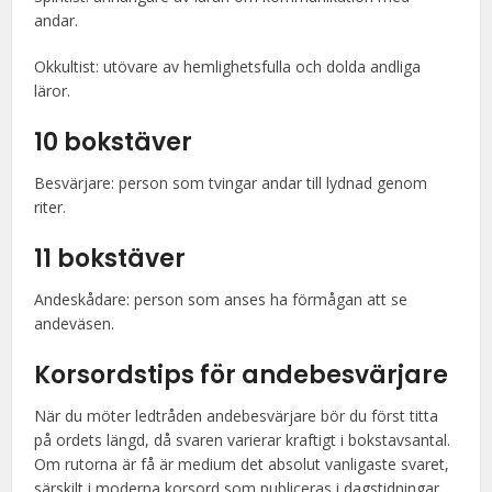
andar.
Okkultist: utövare av hemlighetsfulla och dolda andliga
läror.
10 bokstäver
Besvärjare: person som tvingar andar till lydnad genom
riter.
11 bokstäver
Andeskådare: person som anses ha förmågan att se
andeväsen.
Korsordstips för andebesvärjare
När du möter ledtråden andebesvärjare bör du först titta
på ordets längd, då svaren varierar kraftigt i bokstavsantal.
Om rutorna är få är medium det absolut vanligaste svaret,
särskilt i moderna korsord som publiceras i dagstidningar.