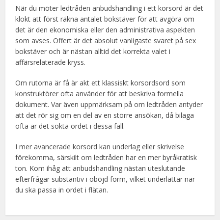
När du möter ledtråden anbudshandling i ett korsord är det
klokt att först räkna antalet bokstäver för att avgöra om
det är den ekonomiska eller den administrativa aspekten
som avses. Offert är det absolut vanligaste svaret på sex
bokstäver och är nästan alltid det korrekta valet i
affärsrelaterade kryss.
Om rutorna är få är akt ett klassiskt korsordsord som
konstruktörer ofta använder för att beskriva formella
dokument. Var även uppmärksam på om ledtråden antyder
att det rör sig om en del av en större ansökan, då bilaga
ofta är det sökta ordet i dessa fall.
I mer avancerade korsord kan underlag eller skrivelse
förekomma, särskilt om ledtråden har en mer byråkratisk
ton. Kom ihåg att anbudshandling nästan uteslutande
efterfrågar substantiv i oböjd form, vilket underlättar när
du ska passa in ordet i flätan.