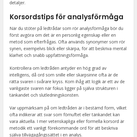
detaljer.
Korsordstips för analysförmåga
När du stöter på ledtrådar som rör analysförmåga bör du
först avgöra om det är en personlig egenskap eller en
metod som efterfrågas. Ofta används synonymer som rör
synen, exempelvis blick eller skärpa, för att beskriva mental
klarhet och snabb uppfattningsförmåga.
Kontrollera om ledtråden antyder en hög grad av
intelligens, då ord som snille eller skarpsinne ofta är de
rätta svaren i svårare kryss. Kom ihåg att logik är ett av de
vanligaste svaren när fokus ligger på själva strukturen i
tänkandet och slutledningskonsten.
Var uppmärksam på om ledtråden är i bestämd form, vilket
ofta indikerar att svar som förnuftet eller tänkandet kan
vara aktuella. I mer vetenskapliga eller formella korsord är
metodik ett vanligt förekommande ord för att beskriva
själva tillvägagångssättet i en analys.