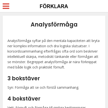
Analysförmåga
Analysförmåga syftar på den mentala kapaciteten att bryta
ner komplex information och dra logiska slutsatser. I
korsordssammanhang efterfrågas ofta ord som beskriver
intellektuell skärpa, metodiskt tänkande eller förmågan att
se mönster. Begreppet analysförmåga är nära förknippat
med både logik och praktiskt förnuft.
3 bokstäver
Syn: Förmåga att se och förstå sammanhang.
4 bokstäver
Vett: Förnuft och förmåga till rimliga bedömningar.