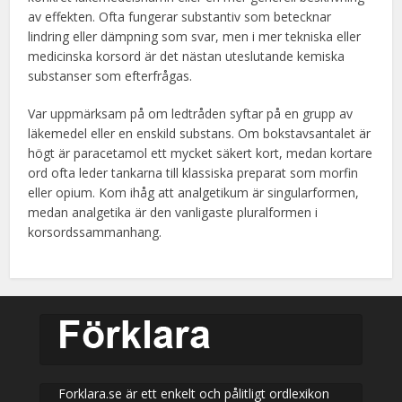
av effekten. Ofta fungerar substantiv som betecknar
lindring eller dämpning som svar, men i mer tekniska eller
medicinska korsord är det nästan uteslutande kemiska
substanser som efterfrågas.
Var uppmärksam på om ledtråden syftar på en grupp av
läkemedel eller en enskild substans. Om bokstavsantalet är
högt är paracetamol ett mycket säkert kort, medan kortare
ord ofta leder tankarna till klassiska preparat som morfin
eller opium. Kom ihåg att analgetikum är singularformen,
medan analgetika är den vanligaste pluralformen i
korsordssammanhang.
Forklara.se är ett enkelt och pålitligt ordlexikon