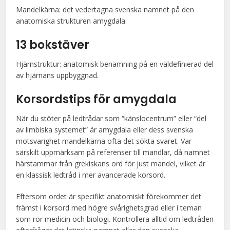
Mandelkärna: det vedertagna svenska namnet på den
anatomiska strukturen amygdala.
13 bokstäver
Hjärnstruktur: anatomisk benämning på en väldefinierad del
av hjärnans uppbyggnad.
Korsordstips för amygdala
När du stöter på ledtrådar som “känslocentrum” eller “del
av limbiska systemet” är amygdala eller dess svenska
motsvarighet mandelkärna ofta det sökta svaret. Var
särskilt uppmärksam på referenser till mandlar, då namnet
härstammar från grekiskans ord för just mandel, vilket är
en klassisk ledtråd i mer avancerade korsord.
Eftersom ordet är specifikt anatomiskt förekommer det
främst i korsord med högre svårighetsgrad eller i teman
som rör medicin och biologi. Kontrollera alltid om ledtråden