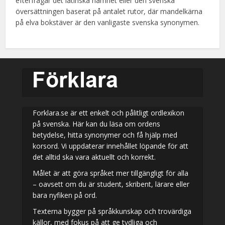
efterfrågar det latinska namnet eller den svenska
översättningen baserat på antalet rutor, där mandelkärna
på elva bokstäver är den vanligaste svenska synonymen.
Forklara.se är ett enkelt och pålitligt ordlexikon
på svenska. Här kan du läsa om ordens
betydelse, hitta synonymer och få hjälp med
korsord. Vi uppdaterar innehållet löpande för att
det alltid ska vara aktuellt och korrekt.
Målet är att göra språket mer tillgängligt för alla
– oavsett om du är student, skribent, lärare eller
bara nyfiken på ord.
Texterna bygger på språkkunskap och trovärdiga
källor, med fokus på att ge tydliga och