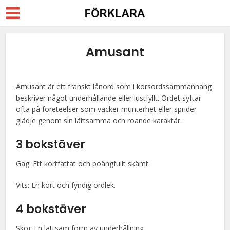
Amusant
Amusant är ett franskt lånord som i korsordssammanhang
beskriver något underhållande eller lustfyllt. Ordet syftar
ofta på företeelser som väcker munterhet eller sprider
glädje genom sin lättsamma och roande karaktär.
3 bokstäver
Gag: Ett kortfattat och poängfullt skämt.
Vits: En kort och fyndig ordlek.
4 bokstäver
Skoj: En lättsam form av underhållning.