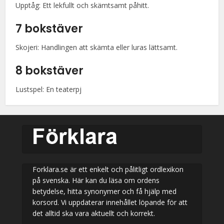
Upptåg: Ett lekfullt och skämtsamt påhitt.
7 bokstäver
Skojeri: Handlingen att skämta eller luras lättsamt.
8 bokstäver
Lustspel: En teaterpj
Forklara.se är ett enkelt och pålitligt ordlexikon
på svenska. Här kan du läsa om ordens
betydelse, hitta synonymer och få hjälp med
korsord. Vi uppdaterar innehållet löpande för att
det alltid ska vara aktuellt och korrekt.