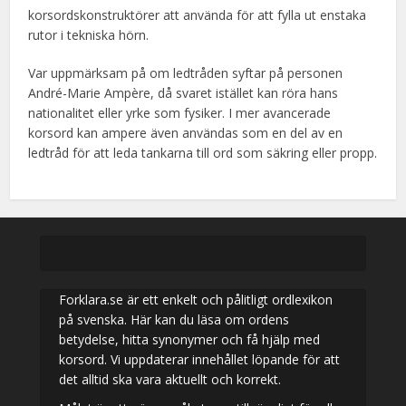
korsordskonstruktörer att använda för att fylla ut enstaka
rutor i tekniska hörn.
Var uppmärksam på om ledtråden syftar på personen
André-Marie Ampère, då svaret istället kan röra hans
nationalitet eller yrke som fysiker. I mer avancerade
korsord kan ampere även användas som en del av en
ledtråd för att leda tankarna till ord som säkring eller propp.
Forklara.se är ett enkelt och pålitligt ordlexikon
på svenska. Här kan du läsa om ordens
betydelse, hitta synonymer och få hjälp med
korsord. Vi uppdaterar innehållet löpande för att
det alltid ska vara aktuellt och korrekt.