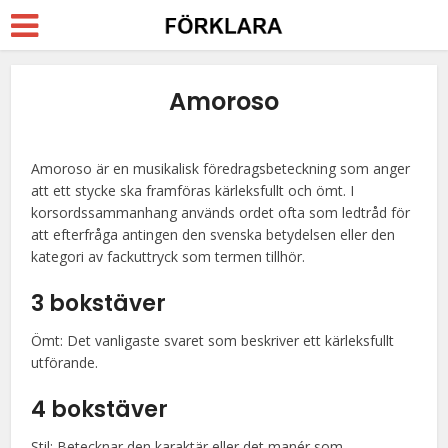
Amoroso
Amoroso är en musikalisk föredragsbeteckning som anger
att ett stycke ska framföras kärleksfullt och ömt. I
korsordssammanhang används ordet ofta som ledtråd för
att efterfråga antingen den svenska betydelsen eller den
kategori av fackuttryck som termen tillhör.
3 bokstäver
Ömt: Det vanligaste svaret som beskriver ett kärleksfullt
utförande.
4 bokstäver
Stil: Betecknar den karaktär eller det manér som