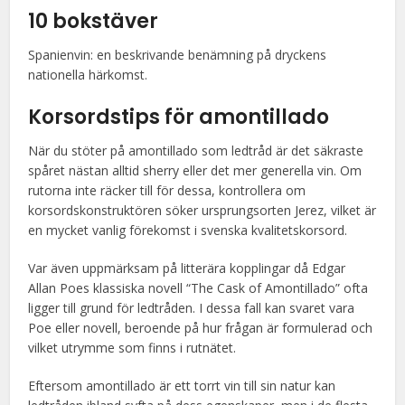
10 bokstäver
Spanienvin: en beskrivande benämning på dryckens
nationella härkomst.
Korsordstips för amontillado
När du stöter på amontillado som ledtråd är det säkraste
spåret nästan alltid sherry eller det mer generella vin. Om
rutorna inte räcker till för dessa, kontrollera om
korsordskonstruktören söker ursprungsorten Jerez, vilket är
en mycket vanlig förekomst i svenska kvalitetskorsord.
Var även uppmärksam på litterära kopplingar då Edgar
Allan Poes klassiska novell “The Cask of Amontillado” ofta
ligger till grund för ledtråden. I dessa fall kan svaret vara
Poe eller novell, beroende på hur frågan är formulerad och
vilket utrymme som finns i rutnätet.
Eftersom amontillado är ett torrt vin till sin natur kan