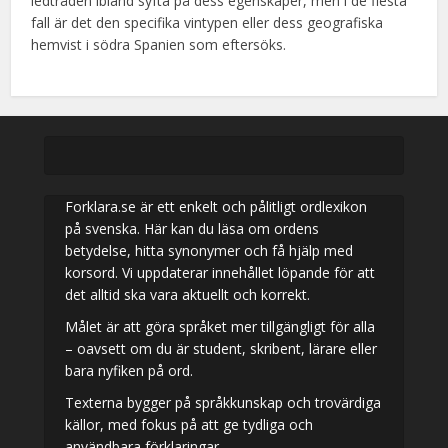
ledtråden ibland syfta på dess egenskaper, men i de flesta
fall är det den specifika vintypen eller dess geografiska
hemvist i södra Spanien som eftersöks.
Forklara.se är ett enkelt och pålitligt ordlexikon
på svenska. Här kan du läsa om ordens
betydelse, hitta synonymer och få hjälp med
korsord. Vi uppdaterar innehållet löpande för att
det alltid ska vara aktuellt och korrekt.
Målet är att göra språket mer tillgängligt för alla
– oavsett om du är student, skribent, lärare eller
bara nyfiken på ord.
Texterna bygger på språkkunskap och trovärdiga
källor, med fokus på att ge tydliga och
användbara förklaringar.