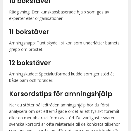
10 bokstäver
Rådgivning: Den kunskapsbaserade hjälp som ges av
experter eller organisationer.
11 bokstäver
Amningsnapp: Tunt skydd i silikon som underlättar barnets
grepp om bröstet.
12 bokstäver
Amningskudde: Specialutformad kudde som ger stöd åt
både barn och förälder.
Korsordstips för amningshjälp
När du stöter på ledtråden amningshjälp bör du först
analysera om det efterfrågade ordet är ett fysiskt föremål
eller en mer abstrakt form av stöd. De vanligaste svaren i
svenska korsord är ofta relaterade till de konkreta tillbehör
som används i vardagen, där ord som pump och kudde är