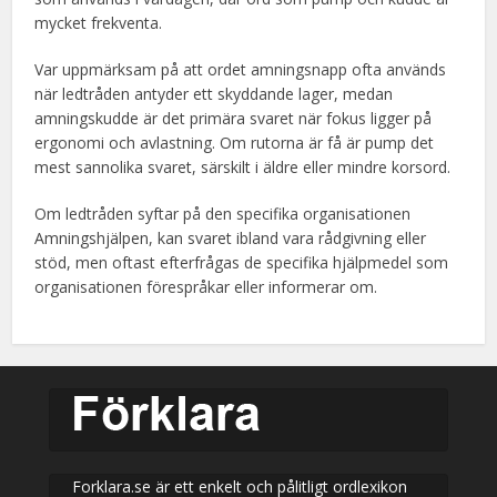
mycket frekventa.
Var uppmärksam på att ordet amningsnapp ofta används
när ledtråden antyder ett skyddande lager, medan
amningskudde är det primära svaret när fokus ligger på
ergonomi och avlastning. Om rutorna är få är pump det
mest sannolika svaret, särskilt i äldre eller mindre korsord.
Om ledtråden syftar på den specifika organisationen
Amningshjälpen, kan svaret ibland vara rådgivning eller
stöd, men oftast efterfrågas de specifika hjälpmedel som
organisationen förespråkar eller informerar om.
Forklara.se är ett enkelt och pålitligt ordlexikon