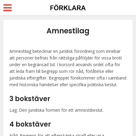
Amnestilag
Amnestilag betecknar en juridisk förordning som innebär
att personer befrias från rättsliga påföljder för vissa brott
under en begränsad tid. I korsord används ordet ofta för
att leda fram till begrepp som rör nåd, förlåtelse eller
juridiska eftergifter. Begreppet förekommer ofta i samband
med historiska händelser eller specifika politiska beslut.
3 bokstäver
Lag: Den juridiska formen för ett amnestibeslut.
4 bokstäver
Nåd: Begrepp för att efterskänka straff eller visa