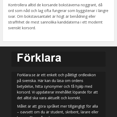
Kontrollera alltid de korsande bokstäverna noggrant, då
ord som nåd och lag ofta fungerar som byggstenar i längre
svar. Om bokstavsantalet är högt är benådning eller
straffrihet de mest sannolika kandidaterna i ett modernt
svenskt korsord.
Forklara.se är ett enkelt och pålitligt ordlexikon
på svenska. Här kan du läsa om ordens
betydelse, hitta synonymer och få hjälp med
korsord. Vi uppdaterar innehållet löpande för att
det alltid ska vara aktuellt och korrekt.
Målet är att göra språket mer tillgängligt för alla
– oavsett om du är student, skribent, lärare eller